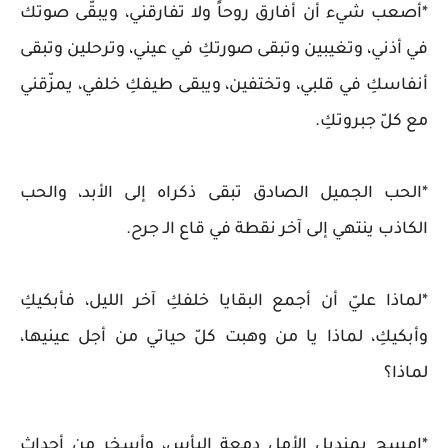
*أصعب شيء أن أفارق روحاً ولا تفارقني، ويبقّى صوتك
في أذني، وتغيبين وتبقى صورتكِ في عيني، وترحلين وتبقى
أنفاسكِ في قلبي، وتختفين، ويبقى طيفكِ خلفي، يمزّقني
مع كلّ جبروتكِ.
*الحب الجميل الصادق تبقى ذكراه إلى الأبد، والحب
الكاذب ينتهي إلى آخر نقطة في قاع الـ جرح.
*لماذا عليّ أن أجمع البقايا خلفكِ آخر الليل، فأبكيكِ
وأبكيكِ، لماذا يا من وهبت كلّ حياتي من أجل عينيها،
لماذا؟
*امسح بمنديل الأمل دمعة اليأس، وأسخر من أحداث