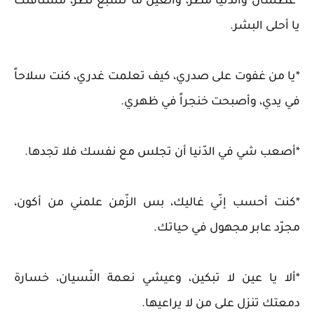
*عطشان والدّنيا مطر، والعين ما تشبع نظر، مشتاقلك
يا أحلى البشر.
*يا من غفوت على صدري، كيف تعلمت غدري، كنت سلاحاً
في يدي، وأصبحت خنجراً في ظهري.
*أصعب شي في الدّنيا أن تجلس مع نفسك فلا تجدها.
*كنت أحسب إنّي غاليك، بس الزّمن علمني من أكون،
مجرّد عابر مجهول في حياتك.
*ألا يا عين لا تبكين، وعيشي نعمة النّسيان، خسارة
دمعتك تنزل على من لا يراعيها.