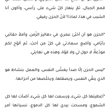
قمم الجبال، ثمّ ينهار كلّ شيء على رأسي، وأكون أنا
السّبب في هذا، لماذا؟ لأنّ الحزن رفيقي.
*الحزن هو أن أخبّئ عمري في دهاليز الزّمن، وأملأ حقائبي
بأيّامي، وأضع سعادتي في كلّ من أحبّ، ثم ألوّح لكم
مودّعةً، لا حول لي ولا قوّة، وهذه هي نهايتي.
*ليس الحزن إلّا صدأ يغشّى النفس، والعمل بنشاط هو
الذي ينقّي النفس، ويصقلها، ويخلّصها من أحزانها.
*أعطيتها كل شيء، ورسمت لها كل شيء، أضأت لها كل
الشموع، ومسحت بيدي لها كل الدموع، نسيانها أمر