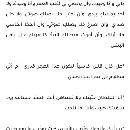
بابي وأنا وحيدة، وأن يمضي بي أغلب العمر وأنا وحيدة، ولا
أحد يمسكِ بيدي، وأن أكتب فلا يصلكِ صوتي، ولا حتى
صداي، وأن أصرخ فلا يصلكِ صوتي، وأن ألفظ أنفاسي
فلا أراكِ، وأن أموت فيصلكِ النّبأ؛ كالغرباء مثل باقي
البشر.
*هل كان قلبي قاسياً ليكون هذا الهجر قدري، أم أنّي
مظلوم في بحر الحبّ وحدي.
*أنا الغلطان حبّيتك ولا تستاهل أنت الحبّ، حسافه يوم
سمّيتك حبيب وأنت ما تنحب.
*بسألك وأرجوك خبّرني بالأمس كنت تودّني، واليوم صرت