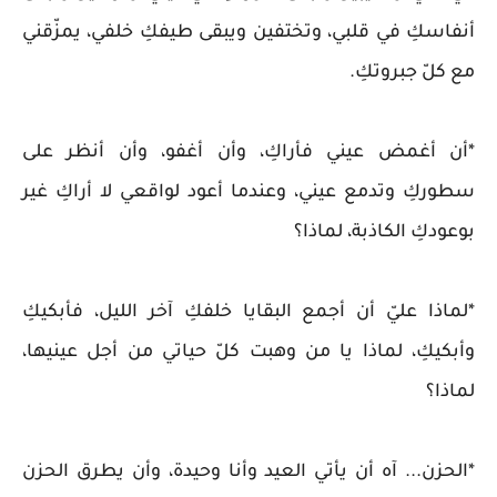
أنفاسكِ في قلبي، وتختفين ويبقى طيفكِ خلفي، يمزّقني
مع كلّ جبروتكِ.
*أن أغمض عيني فأراكِ، وأن أغفو، وأن أنظر على
سطوركِ وتدمع عيني، وعندما أعود لواقعي لا أراكِ غير
بوعودكِ الكاذبة، لماذا؟
*لماذا عليّ أن أجمع البقايا خلفكِ آخر الليل، فأبكيكِ
وأبكيكِ، لماذا يا من وهبت كلّ حياتي من أجل عينيها،
لماذا؟
*الحزن... آه أن يأتي العيد وأنا وحيدة، وأن يطرق الحزن