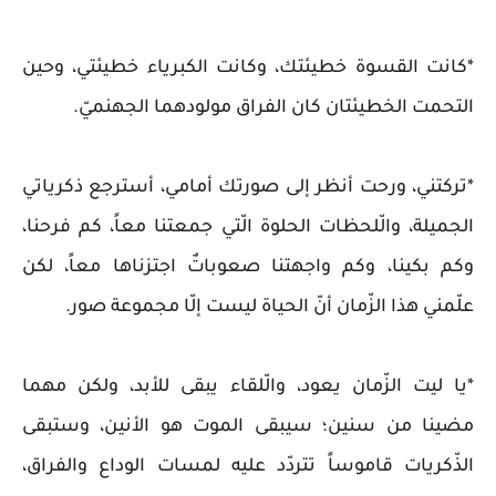
*كانت القسوة خطيئتك، وكانت الكبرياء خطيئتي، وحين
التحمت الخطيئتان كان الفراق مولودهما الجهنميّ.
*تركتني، ورحت أنظر إلى صورتك أمامي، أسترجع ذكرياتي
الجميلة، والّلحظات الحلوة الّتي جمعتنا معاً، كم فرحنا،
وكم بكينا، وكم واجهتنا صعوباتٌ اجتزناها معاً، لكن
علّمني هذا الزّمان أنّ الحياة ليست إلّا مجموعة صور.
*يا ليت الزّمان يعود، والّلقاء يبقى للأبد، ولكن مهما
مضينا من سنين؛ سيبقى الموت هو الأنين، وستبقى
الذّكريات قاموساً تتردّد عليه لمسات الوداع والفراق،