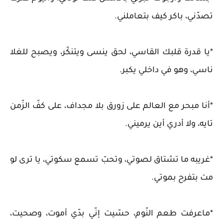
تصدّني، باكر كيف بتعاملني.
*يا قدرة قلبك القاسي، لحق ينسى ويتنكّر، ويصبح للغلا
ناسي، وهو في داخلي يكبر.
*أنا مبحر مع العالم على زورق بلا مجداف، على كفّ الزّمن
تايه، ولا أدري أين يرميني.
*غريبه ما تشتاق لصوتي، وتحبّ تسمع سكوتي، يا ترى لو
مت بتفرح بموتي.
*ماعرفت طعم النّوم، حسّيت إنّي بدّي أموت، وصحيت،