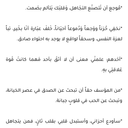
*مُوجع أن تَتصنّع التجَاهل، وَقلبَك يَتألم بصَمت.
*نخفِي حُزناً ووَجعاً وَدُموعاً أحيَاناً، خَلفَ عبَارة أنَا بخَير، تباً
لعزة النفس، وسحقاً لواقع لا‌ يوجد به احتواء صادق.
*أحَدهم: علمنْي معنى أن لا أثقَ بأحد مَهما كانتَ قَوة
عَلاقتِي بهِ.
*من المؤسف حقاً أن تبحث عن الصدق في عصر الخيانة،
وتبحث عن الحب في قلوبٍ جبانة.
*سأودع أحزاني، وأستبدل قلبي بقلب ثانٍ، فمن يتجاهل