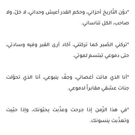
*دوّن التّاريخ أحزاني، وحكم القدر أعيش وحداني، لا خلّ، ولا
صاحب، الكل تناساني.
*تركني الصّبر كما تركتني، أكاد أرى القبر وفيه وسادتي،
حتى دموعي تبتسم لموتي.
*أنا الذي ماتت أغصاني، وجفّ ينبوعي، أنا الذي تحوّلت
جنات عشقي مقابراً لدموعي.
*في هذا الزّمن إذا جرحت وعذّبت يحبّونك، وإذا حبّيت
وتعذّبت ينسونك.