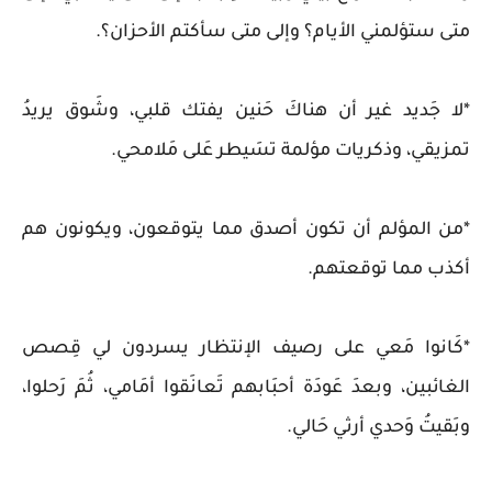
متى ستؤلمني الأيام؟ وإلى متى سأكتم الأحزان؟.
*لا جَديد غير أن هناكَ حَنين يفتك قلبي، وشَوق يريدُ
تمزيقي​‌، وذكريات مؤلمة تسَيطر عَلى مَلامحي.
*من المؤلم أن تكون أصدق مما يتوقعون، ويكونون هم
أكذب مما توقعتهم.
*كَانوا مَعي على رصيف الإنتظار يسردون لي قِصص
الغائبين، وبعدَ عَودَة أحبَابهم تَعانَقوا أمَامي، ثُمَ رَحلوا،
وبَقيتُ وَحدي أرثي حَالي.