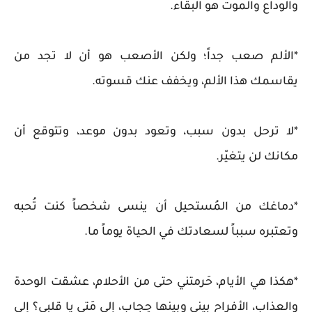
والوداع والموت هو البقاء.
*الألم صعب جداً؛ ولكن الأصعب هو أن لا تجد من
يقاسمك هذا الألم، ويخفف عنك قسوته.
*لا ترحل بدون سبب، وتعود بدون موعد، وتتوقع أن
مكانك لن يتغيّر.
*دماغك من المُستحيل أن ينسى شخصاً كنت تُحبه
وتعتبره سبباً لسعادتك في الحياة يوماً ما.
*هكذا هي الأيام، حَرمتني حتى من الأحلام، عشقت الوحدة
والعذاب، الأفراح بيني وبينها حِجاب، إلى مَتى يا قلبي؟ إلى