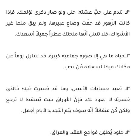
*لا تندم على حبٍّ عشته، حتى ولو صار ذكرى تؤلمك، فإذا
كانت الزّهور قد جفّت وضاع عبيرها، ولم يبق منها غير
الأشواك، فلا تنسَ أنّها منحتك عطراً جميلاً أسعدك.
*الحياة ما هي إلا صورة جماعية كبيرة، قد تتنازل يوماً عن
مكانك فيها لسعادة مَن تحب.
*لا تعيد حسابات الأمس، وما قد خسرت فيه؛ فالذي
خسرته لا يعود لك، فإنّ الأوراق حيت تسقط لا ترجع
ولكن كُن متفائلاً أنّه سوف يتم التجديد لأيام أجمل.
*لا خلود يُطفِئ فواجع الفقد، والفراق.