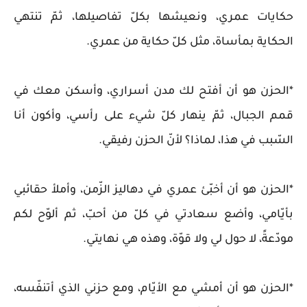
حكايات عمري، ونعيشها بكلّ تفاصيلها، ثمّ تنتهي
الحكاية بمأساة، مثل كلّ حكاية من عمري.
*الحزن هو أن أفتح لك مدن أسراري، وأسكن معك في
قمم الجبال، ثمّ ينهار كلّ شيء على رأسي، وأكون أنا
السّبب في هذا، لماذا؟ لأنّ الحزن رفيقي.
*الحزن هو أن أخبّئ عمري في دهاليز الزّمن، وأملأ حقائبي
بأيّامي، وأضع سعادتي في كلّ من أحبّ، ثم ألوّح لكم
مودّعةً، لا حول لي ولا قوّة، وهذه هي نهايتي.
*الحزن هو أن أمشي مع الأيّام، ومع حزني الذي أتنفّسه،