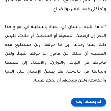
تحتضر، أيام كالأشباح، أيام أنقطعت فيها الأنفاس،
وتملّكني فيها اليأس والضياع.
*ألا ما أشبه الإنسان في الحياة بالسفينة في أمواج هذا
البحر، إن ارتفعت السفينة أو انخفضت أو مادت، فليس
ذلك منها وحدها، بل ما حولها، ولن تستطيع هذه
السفينة أن تملك من قانون ما حولها شيئاً، ولكن
قانونها هي الثبات، والتوازن، والاهتداء إلى قصدها
ونجاتها في قانونها، فلا يعتبنّ الإنسان على الدنيا
وأحكامها، ولكن فليجتهد أن يحكم نفسه.
قد يعجبك ايضا