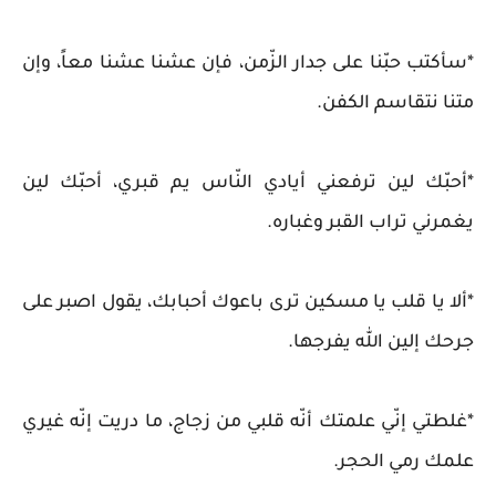
*سأكتب حبّنا على جدار الزّمن، فإن عشنا عشنا معاً، وإن
متنا نتقاسم الكفن.
*أحبّك لين ترفعني أيادي النّاس يم قبري، أحبّك لين
يغمرني تراب القبر وغباره.
*ألا يا قلب يا مسكين ترى باعوك أحبابك، يقول اصبر على
جرحك إلين الله يفرجها.
*غلطتي إنّي علمتك أنّه قلبي من زجاج، ما دريت إنّه غيري
علمك رمي الحجر.