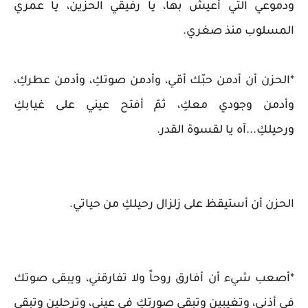
ودموعي التي أعيش بها، يا رفيقي الحزين، يا عمري
المسلوب منذ صغري.
*الحزن أن أدمن حبّك أمّي، وأدمن صوتكِ، وأدمن عطركِ،
وأدمن وجودي معكِ، ثمّ أفتح عيني على غيابكِ
ورحيلكِ...آه يا لقسوة القدر.
الحزن أن أستيقظ على زلزال رحيلكِ من حياتي.
*أصعب شيء أن أفارق روحاً ولا تفارقني، ويبقى صوتك
في أذني، وتغيبين وتبقى صورتكِ في عيني، وترحلين وتبقى