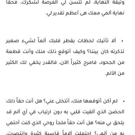
وثيقة النهاية، لم تتسنَ لي الفرصة لشكرك، فحقاً
نهاية ألمي معك هى أعظم تقدير لي.
ألا تأتيك لحظات يقطر قلبك ألماً لشيء صغير
تذكرته كان بيننا؟ وكيف أتوقع ذلك منك وأنت قطعة
من الجحود، فامرح كثيراً الآن، فالقدر يخفي لك الكثير
من الألم.
لم أكن أتوقعها منك، أتتخلى عني؟ هل أنت حقاً ذلك
الحضن الذي ألقيت قلبي به دون ارتياب في أي ألم قد
يلحق بي منه؟ هل أنت حقاً ملجأ روحي الذي كنت أحتمي
به من ألمي؟ احتملت آلاماً قاسية كثيرة وانتصرت،