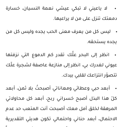
لا ياعيني لا تبكي عيشي نعمة النسيان، خسارة
دمعتك تنزل على من لا يراعيها.
ليس كل من يعرف معنى الحب يجده وليس كل من
يجده يستحقه.
انظر إلى البحر علَّك تقدر كم الدموع التي نزفتها
عيوني لغدرك بي، انظر إلى منازعة عاصفة لشجرة علّك
تتصوّر انتزاعك لقلبي بيدك.
أبعد حبي وعطائي ومعاناتي أصبحتُ بلا ثمن، أبعد
كلّ هذا البذل أصبح خسراني ربح، أبعد كل محاولاتي
المرهقة لخلق أمل معك أصبحت أنت المتعب حد عدم
الاحتمال، أبعد حناني واحتمالي تكون هديتي التقديرية