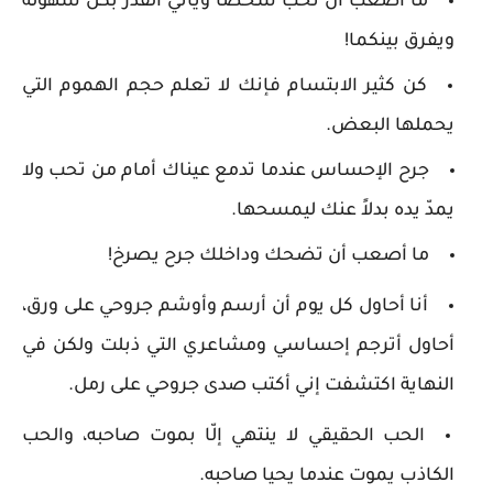
ما أصعب أن تحبّ شخصاً ويأتي القدر بكلّ سهولة
ويفرق بينكما!
كن كثير الابتسام فإنك لا تعلم حجم الهموم التي
يحملها البعض.
جرح الإحساس عندما تدمع عيناك أمام من تحب ولا
يمدّ يده بدلاً عنك ليمسحها.
ما أصعب أن تضحك وداخلك جرح يصرخ!
أنا أحاول كل يوم أن أرسم وأوشم جروحي على ورق،
أحاول أترجم إحساسي ومشاعري التي ذبلت ولكن في
النهاية اكتشفت إني أكتب صدى جروحي على رمل.
الحب الحقيقي لا ينتهي إلّا بموت صاحبه، والحب
الكاذب يموت عندما يحيا صاحبه.