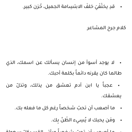
قدِ يختْفَيَ خلفَ الابتسِامة الجميل، حُزن كبير.
كلام جرح المشاعر
لا يوجد أسوأ من إنسان يسألك عن اسمك، الذي
طالما كان يقرنه دائماً بكلمة أحبك.
عجباً يا ابن آدم تعشق ‏من‬ يذلك، ‏وتذلّ‬ من
‏يعشقك.
ما أصعب أن تحبّ شخصاً رغم كل ما فعله بك.
ومَن يحبك لا يُسِيء الظَنّ بِك.