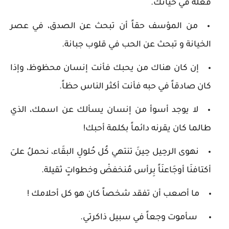
فعله في حياتك.
من المؤسف حقاً أن تبحث عن الصدق، في عصر
الخيانة و تبحث عن الحب في قلوب جبانة.
إن كان هناك من يحبك فأنت إنسان محظوظ، وإذا
كان صادقاً في حبه فأنت أكثر الناس حظاً.
لا يوجد أسوأ من إنسان يسألك عن اسمك، الذي
طالما كان يقرنه دائماً بكلمة أحبك!
نهوى الرحِيل حِينَ تنتهي كُل حُلولِ البقَاء، نحملُ علىَ
أكتافنَا أوجَاعنَاً بِرأس مُنخفضْ وخطواتٍ ثقيلة.
ما أصعب أن تفقد شخصاً كان هو كل أحلامك !
سأموت وجعاً في سبيل ذاكرتي.