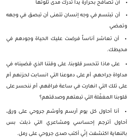
أن تصافح بحرارة يداً تدرك مدى تلوثها
أن تبتسم في وجه إنسان تتمنى أن تبصق في وجهه
وتمضي
أن تعاشر أناساً فرضت عليك الحياة وجودهم في
محيطك.
على ماذا تتحسر قلوبنا، على وقتنا الذي قضيناه في
مداواة جراحهم، أم على دموعنا التي انسابت لحزنهم أم
على تلك التي انهارت في ساعة فراقهم، أم ننحسر على
قلوبنا المغفّلة التي تبعتهم وصدقتهم؟
أنا أحاول كل يوم أرسم وأوشم جروحي على ورق،
أحاول أترجم إحساسي ومشاعري التي ذبلت بس
بالنهاية اكتشفت إنّي أكتب صدى جروحي على رمل.