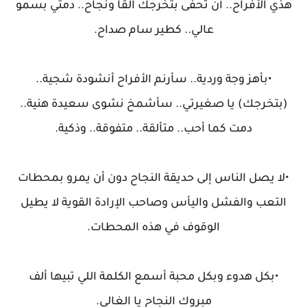
هذي الأفراح.. أن تحفى بتخرجك القاً ونجاح.. دمتي بسمو
عالي.. كطير سام صداح.
•بأهز وجة وردية.. سأرنم الأفراح أنشودة شجية..
(بتخرجك) يا صغيرتي.. سأشمخ نشوى سعيدة هنية..
دمت كما أحب.. متألقة.. متفوقة.. وذكية.
•لا يصل الناس إلى حديقة النجاح دون أن يمرو بمحطات
التعب والفشل واليأس وصاحب الإرادة القوية لا يطيل
الوقوف في هذه المحطات.
•بكل هدوء وبكل محبة أسمع الكلمة اللي تبيها ألف
مبروك النجاح يا الغالي.