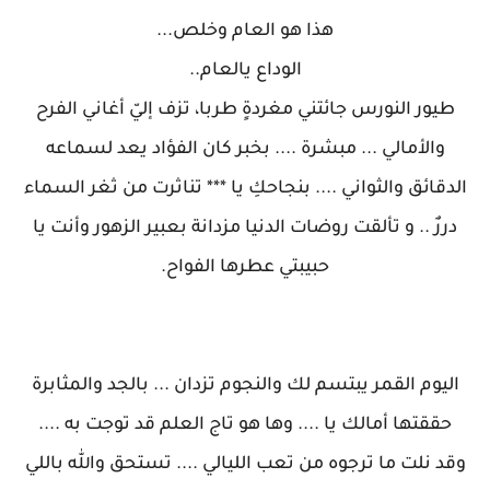
هذا هو العام وخلص...
الوداع يالعام..
طيور النورس جائتني مغردةٍ طربا، تزف إليّ أغاني الفرح
والأمالي ... مبشرة .... بخبر كان الفؤاد يعد لسماعه
الدقائق والثواني .... بنجاحكِ يا *** تناثرت من ثغر السماء
دررٌ .. و تألقت روضات الدنيا مزدانة بعبير الزهور وأنت يا
حبيبتي عطرها الفواح.
اليوم القمر يبتسم لك والنجوم تزدان ... بالجد والمثابرة
حققتها أمالك يا .... وها هو تاج العلم قد توجت به ....
وقد نلت ما ترجوه من تعب الليالي .... تستحق والله باللي