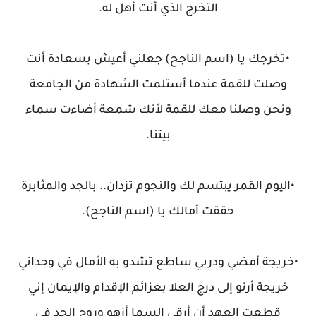
التخرج الذي أنت أهل له.
•تخرجك يا (اسم الناجح) جعلني أعيش بسعادة أنت
وصلت للقمة عندما أستلمت الشهادة من الجامعة
ونحن وصلنا معك للقمة لأنك شمعة أضاءت سماء
بيتنا.
•اليوم القمر يبتسم لك والنجوم تزدان.. بالجد والمثابرة
حققت أمالك يا (اسم الناجح).
•خريجة أمضي ودربي ساطع تشدو به الأمال في وجداني
خريجة أرنو إلى درج العلا بعزائم الإقدام والإيمان إني
قطعت العهد أن أرقى السما أزهو وروح الجد في