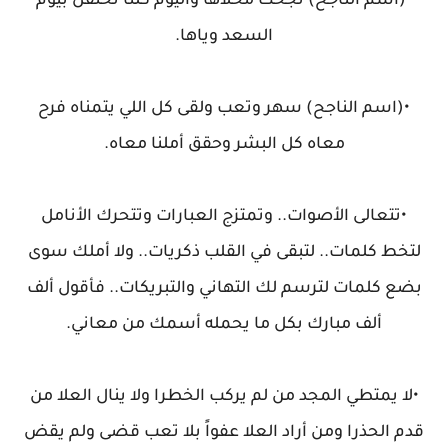
•(اسم الناجح) نجحت محلاها واليوم كلنا نحتفل بيوم
السعد وياها.
•(اسم الناجح) سهر وتعب ولقى كل اللي يتمناه فرح
معاه كل البشر وحقق أملنا معاه.
•تتعالى الأصوات.. وتمتزج العبارات وتتحرك الأنامل
لتخط كلمات.. لتبقى في القلب ذكريات.. ولا أملك سوى
بضع كلمات لترسم لك التهاني والتبريكات.. فأقول ألف
ألف مبارك بكل ما يحمله أسمك من معاني.
•لا يمتطي المجد من لم يركب الخطرا ولا ينال العلا من
قدم الحذرا ومن أراد العلا عفواً بلا تعب قضى ولم يقض