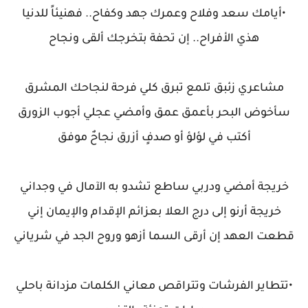
•أيامك سعد وفلاح وعمرك جهد وكفاح.. فهنيئاً للدنيا
هذي الأفراح.. إن تحفة بتخرجك ألقى ونجاح
مشاعري زئبق تلمع تبرق كلي فرحة لنجاحك المشرق
سأخوض البحر بأعمق عمق وأمضي عجلي أجوب الزورق
أكتب في لؤلؤ أو صدفٍ أزرق نجاحٌ موفق
خريجة أمضي ودربي ساطع تشدو به الآمال في وجداني
خريجة أرنو إلى درج العلا بعزائم الإقدام والإيمان إني
قطعت العهد إن أرقى السما أزهو وروح الجد في شرياني
•تتطاير الفرشات وتتراقص معاني الكلمات مزدانة باحلي