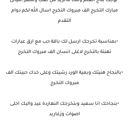
•توجت بتاج العلم ونلت ماتريد من تعب وسهر الليالى
مبارك التخرج الف مبروك التخرج اسال الله لكم دوام
التقدم
•بمناسبة تخرجك ارسل لك باقة حب مع ارق عبارات
تهنئة بالتخرج لاغلى انسان الف مبروك التخرج
•بالنجاح هنيتك وبمية الورد رشيتك وعلى خدك حبيتك الف
مبروك التخرج
•بنجاحك انا سعيد وبتخرجك النهاردة عيد واليك احلى
اصوات وزغاريد