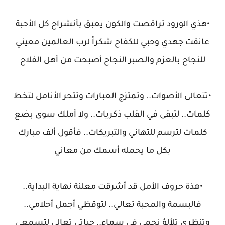
•هذي الورود تراقصت والكون يعبق بأنشراح كل الأحبة
عانقت جهدي وحبي للكفاح شكراً لرب العالمين معيني
للنجاح بالعزم والصبر النجاح أصبحت من أهل الفلاح
•تتعالى الأصوات.. وتمتزج العبارات وتتحر الأنامل لتخط
كلمات.. لتبقى في القلب ذكريات.. ولا أملك سوى بضع
كلمات لترسم للتهاني والتبريكات.. فأقول ألف مبارك
بكل ما يحمله أسمك من معاني
•هذة حروف الأمل قد أشرقت معلنة نهاية البداية..
فالبسمة والمحبة تعالي.. لتوقظي أجمل أحلامي..
وتنظري تلألؤ نجمي في سماء.. حياتي تعالي لتسمعي