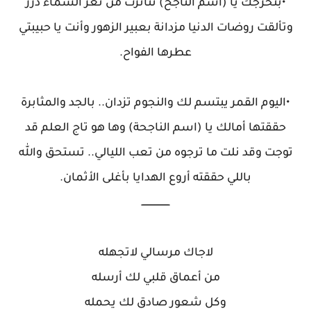
•بتخرجك يا (اسم الناجح) تناثرت من ثغر السماء درر
وتألقت روضات الدنيا مزدانة بعبير الزهور وأنت يا حبيبتي
عطرها الفواح.
•اليوم القمر يبتسم لك والنجوم تزدان.. بالجد والمثابرة
حققتها أمالك يا (اسم الناجحة) وها هو تاج العلم قد
توجت وقد نلت ما ترجوه من تعب الليالي.. تستحق والله
باللي حققته أروع الهدايا بأغلى الأثمان.
ــــــــــــــــــــ
لاجاك مرسالي لاتجهله
من أعماق قلبي لك أرسله
وكل شعور صادق لك يحمله