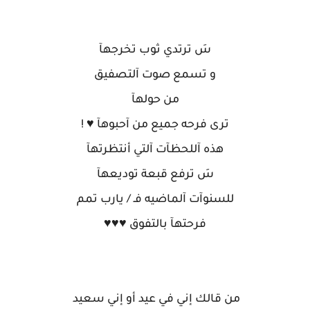
سَ ترتدي ثوب تخرجهآ
و تسمع صوت آلتصفيق
من حولهآ
ترى فرحه جميع من آحبوهآ ♥ !
هذه آللحظآت آلتي أنتظرتهآ
سَ ترفع قبعة توديعهآ
للسنوآت آلماضيه فـ / يارب تمم
فرحتهآ بالتفوق ♥♥♥
من قالك إني في عيد أو إني سعيد