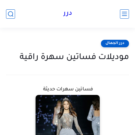
درر
درر الجمال
موديلات فساتين سهرة راقية
فساتين سهرات حديثة