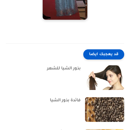
قد يعجبك ايضا
بذور الشيا للشعر
فائدة بذور الشيا