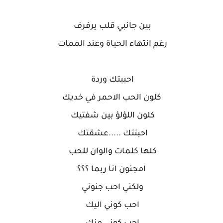
بين جانبي قلب يرفرف
رغم انتهاء الحياة وعند الممات
احببتك وردة
كلون الحب الاحمر في خديك
كلون اللؤلؤ بين شفتيك
احبتتك .....عشقتك
كلها كلمات والوان للحب
امجنون انا ربما ؟؟؟
ولكني احب جنوني
احب كوني اليك