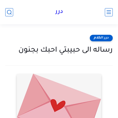
درر
درر الكلام
رساله الى حبيبتي احبك بجنون