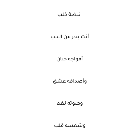
نبضة قلب
أنت بحر من الحب
أمواجه حنان
وأصدافه عشق
وصوته نغم
وشمسه قلب