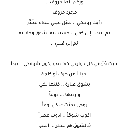
ورغم أنها حروف ..
مجرد حروف
رأيت روحكـي .. تقبّل عيني ببطء مخَدِّر
ثم تنتقل إلى كفي تتحسسينه بشوق وجاذبية
ثم إلى قلبي ..
حيث جَرَعتي كل جوارحي كيف هو يكون شوقكي .. يبدأ
أحياناً من حرف أو كلمة
بشوق عبارة .. قلتها لكـي
وارددها ... دوماً
روحي بحثت عنكي يوماً
اذوب شوقاً .. اذوب عطراً
فالشوق هو عطر ... الحب