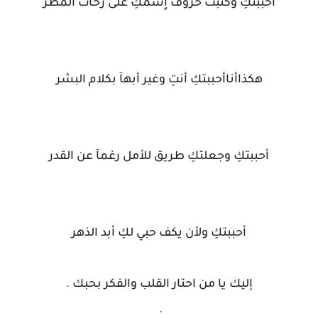
أحببتكِ وكتبت حروف اٍسمكِ على زخات المطر
هكذاأناأحببتكِ أنتِ وغير أبهآ بكلام البشر
أحببتكِ وجعلتكِ طريق للأمل رغمآ عن القدر
أحببتكِ ولأن يكف حبي لكِ أبد الذهر
إليك يا من احتار القلب والفكر بحبك .
.