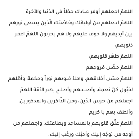
اللهمّ اجعلهم أوفر عبادك حظاً في الدّنيا والآخرة
اللهمّ اجعلهم من أوليائك وخاصّتك الّذين يسعى نورهم
بين أيديهم ولا خوف عليهم ولا هم يحزنون اللهمّ اغفر
ذنوبهم،
اللهمّ طَهّر قلوبهم،
اللهمّ حصِّن فروجهم
اللهمّ حسَن أخلاقهم، واملأ قلوبهم نوراً وحكمة، وأهّلهم
لقبُول كلّ نعمة، وأصلحهم وأصلح بهم الأمّة اللهمّ
اجعلهم من حرس الدّين، ومن الذّاكرين والمذكورين،
وألطف بهم يا كريم
اللهمّ علِّق قلوبهم بالمساجد وبطاعتك، واجعلهم من
أوجه من توجّه إليك وأحبّك ورغّب إليك.