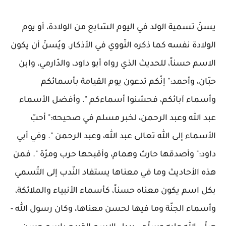
يسنّ تسمية الولد في اليوم السّابع من الولادة، أو يوم
الولادة نفسه كما ذكره النّووي في الأذكار. ويُسنّ أن يكون
الاسم حسناً، للحديث الذي رواه أبو داود، والدّارمي، وابن
حبّان، وأحمد:" إنّكم تدعون يوم القيامة بأسمائكم
وأسماء آبائكم، فحسّنوا أسماءكم ". وأفضل الأسماء
عبد الله وعبد الرحمن، لخبر مسلم في صحيحه:" أحبّ
الأسماء إلى الله تعالى عبد الله، وعبد الرحمن ". وفي أبي
داود:" وأصدقها حارث وهمام، وأقبحها حرب ومرّة ". فمن
هذه الأحاديث وما في معناها يستفاد النّدب إلى التّسمي
بكل اسم يكون معناه حسناً، كأسماء الأنبياء والملائكة،
وأسماء الجنّة وما فيها لحسن معناها، وكان رسول الله -