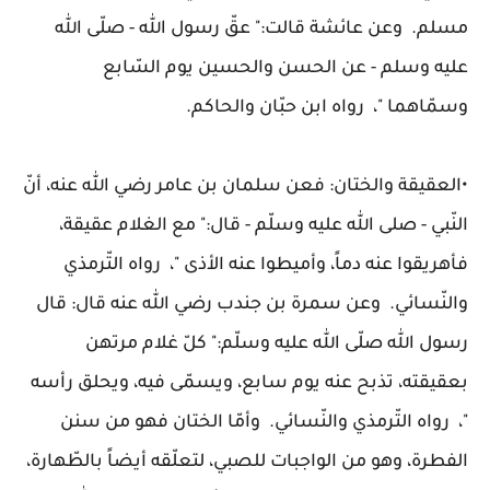
مسلم. وعن عائشة قالت:" عقّ رسول الله - صلّى الله
عليه وسلم - عن الحسن والحسين يوم السّابع
وسمّاهما "، رواه ابن حبّان والحاكم.
•العقيقة والختان: فعن سلمان بن عامر رضي الله عنه، أنّ
النّبي - صلى الله عليه وسلّم - قال:" مع الغلام عقيقة،
فأهريقوا عنه دماً، وأميطوا عنه الأذى "، رواه التّرمذي
والنّسائي. وعن سمرة بن جندب رضي الله عنه قال: قال
رسول الله صلّى الله عليه وسلّم:" كلّ غلام مرتهن
بعقيقته، تذبح عنه يوم سابع، ويسمّى فيه، ويحلق رأسه
"، رواه التّرمذي والنّسائي. وأمّا الختان فهو من سنن
الفطرة، وهو من الواجبات للصبي، لتعلّقه أيضاً بالطّهارة،