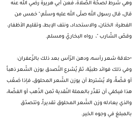
وهي شرط لصحّة الصّلاة، فعن أبي هريرة رضي الله عنه
قال، قال رسول الله صلّى الله عليه وسلّم:" خمس من
الفطرة: الختان، والاستحداد، ونتف الإبط، وتقليم الأظفار،
وقصّ الشّارب "، رواه البخاريّ ومسلم.
•حلاقة شعر رأسه، ودهن الرّأس بعد ذلك بالزّعفران:
وفي ذلك فوائد طبيّة، ثمّ يُشرع التّصدق بوزن الشّعر ذهباً
أو فضّةً، ولا يُشترط أن يوزن الشّعر المحلوق، فإذا صَعُب
هذا فيكفي أن تقدِّر بالعملة النّقدية ثمن الذّهب أو الفضّة،
والذي يعادله وزن الشّعر المحلوق تقديراً، وتتصدّق
بالمبلغ في وجوه الخير.