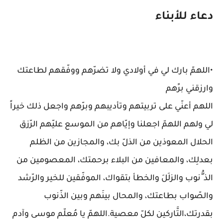
دعاء للأبناء
•اللهمّ بارك لي في أولادي ولا تضرّهم ووفّقهم لطاعتك
وارزقني برََهم
اللهم أعنّي على تربيتهم وتأديبهم وبرّهم واجعل ذلك خيراً
لي ولهم اللهمّ اجعلنا وإيّاهم من الموسع عليّهم الرّزق
الحلال المعوذين من الذلّ بك، والمجازين من الظلم
بعدلِك، والمعافين من البلاء برحمتك، المعصومين من
الذ ُّنوب والزلَلَ والخطأ بتقواك، الموفّقين للخير والرّشد
والصّواب بطاعتك، والمحال بينَهم وبين الذّنوب
بقدرتك،التَّاركين لكلّ معصية.اللهمّ يا مُعلّم موسى وآدم