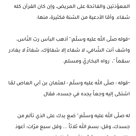
المعوّذتين والفاتحة على المريض، وإن كان القرآن كله
شفاء. وأمّا الأدعية من السّنة فكثيرة، منها:
•قوله صلّى الله عليه وسلّم:" أذهب البأس ربّ النّاس،
واشف أنت الشّافي، لا شفاء إلا شفاؤك، شفاءً لا يغادر
سقماً "، رواه البخاريّ ومسلم.
•قوله - صلّى الله عليه وسلّم - لعثمان بن أبي العاص لمّا
اشتكى إليه وجعاً يجده في جسده، فقال
له صلّى الله عليه وسلّم:" ضع يدك على الذي تألم من
جسدك، وقل: بسم الله ثلاثاً ... وقل سبع مرّات: أعوذ