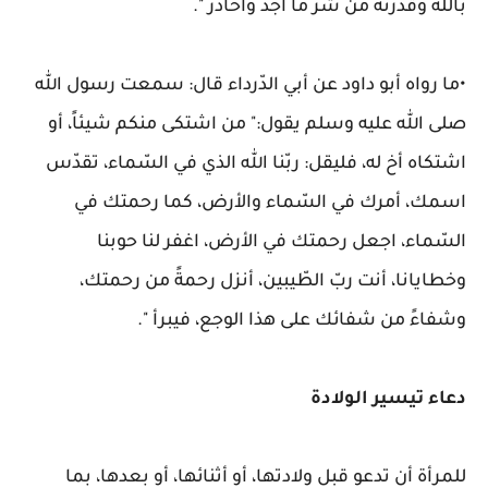
بالله وقدرته من شرّ ما أجد وأحاذر ".
•ما رواه أبو داود عن أبي الدّرداء قال: سمعت رسول الله
صلى الله عليه وسلم يقول:" من اشتكى منكم شيئاً، أو
اشتكاه أخ له، فليقل: ربّنا الله الذي في السّماء، تقدّس
اسمك، أمرك في السّماء والأرض، كما رحمتك في
السّماء، اجعل رحمتك في الأرض، اغفر لنا حوبنا
وخطايانا، أنت ربّ الطّيبين، أنزل رحمةً من رحمتك،
وشفاءً من شفائك على هذا الوجع، فيبرأ ".
دعاء تيسير الولادة
للمرأة أن تدعو قبل ولادتها، أو أثنائها، أو بعدها، بما