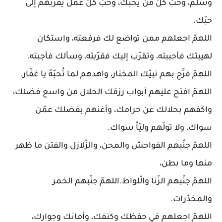
وسلم، وحبّ كلّ من يحبّك، وحبّ كلّ عمل يقرّبهم إلى
حبّك.
اللهمّ اجعلهم ممن تواضع لك فرفعته، واستكان
لهيبتك فأحببته، وتقرّب إليك فقرّبته، وسألك فأجبته.
اللهمّ فرِّح بهم نبيّك المختار، واهدهم لما تُحبّهُ يا غفّار.
اللهمّ افتح عليهم أبواب رزقك الحلال من واسع فضلك،
واكفهم بحلالك عن حرامك، وأغنهم بفضلك عمّن
سواك، ولا تولّهم وليّاً سواك.
اللهمّ جنّبهم الفواحش والمحن، والزّلازل والفتن ما ظهر
منها وما بطن،
اللهمّ جنّبهم الزّنا والّلواط.اللهمّ جنّبهم الخمر
والمخدّرات.
اللهمّ اجعلهم في حفظك وكنفك، وأمانك وجوارك،