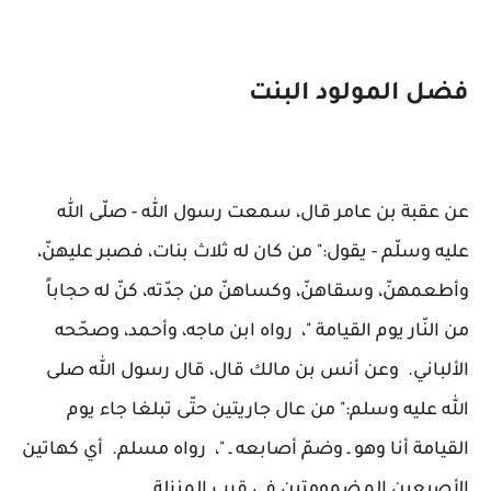
فضل المولود البنت
عن عقبة بن عامر قال، سمعت رسول الله - صلّى الله
عليه وسلّم - يقول:" من كان له ثلاث بنات، فصبر عليهنّ،
وأطعمهنّ، وسقاهنّ، وكساهنّ من جدّته، كنّ له حجاباً
من النّار يوم القيامة "، رواه ابن ماجه، وأحمد، وصحّحه
الألباني. وعن أنس بن مالك قال، قال رسول الله صلى
الله عليه وسلم:" من عال جاريتين حتّى تبلغا جاء يوم
القيامة أنا وهو ـ وضمّ أصابعه ـ "، رواه مسلم. أي كهاتين
الأصبعين المضمومتين في قرب المنزلة.