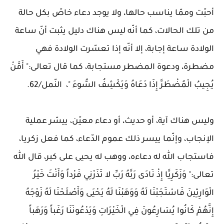
أحبّت وممّا يناسب حالها، ولا يوجد دعاء خاصّ بكل حالة
من تلك الحالات، كما أنّه ليس هناك دليل يثبت أنّ ساعة
الولادة ساعة إجابة، إلا أنّه إذا تعسّرت الولادة فهي
مضطرة، ودعوة المضطر مستجابة، كما قال تعالى:" أَمَّنْ
يُجِيبُ الْمُضْطَرَّ إِذَا دَعَاهُ وَيَكْشِفُ السُّوءَ "، النّمل/62.
وليس هناك آية، أو حديث، أو دعاء معيّن، ييسّر عملية
الإنجاب، وإنّما ييسر ذلك عموم الدّعاء، كما فعل زكريا،
فاستجاب الله له دعاءه، ووهب له يحيى على كبر، قال الله
تعالى:" وَزَكَرِيَّا إِذْ نَادَى رَبَّهُ رَبِّ لا تَذَرْنِي فَرْداً وَأَنْتَ خَيْرُ
الْوَارِثِينَ فَاسْتَجَبْنَا لَهُ وَوَهَبْنَا لَهُ يَحْيَى وَأَصْلَحْنَا لَهُ زَوْجَهُ
إِنَّهُمْ كَانُوا يُسَارِعُونَ فِي الْخَيْرَاتِ وَيَدْعُونَنَا رَغَباً وَرَهَباً