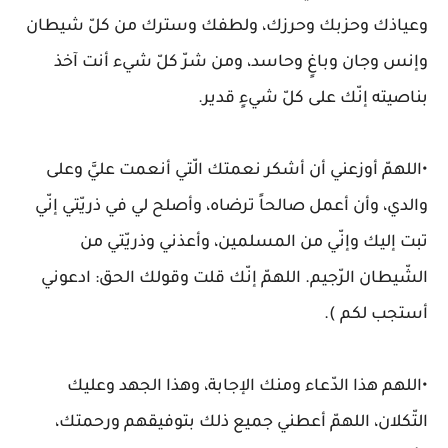
وعياذك وحزبك وحرزك، ولطفك وسترك من كلّ شيطان
وإنس وجان وباغٍ وحاسد، ومن شرّ كلّ شيء أنت آخذ
بناصيته إنّك على كلّ شيءٍ قدير.
•اللهمّ أوزعني أن أشكر نعمتك الّتي أنعمت عليَّ وعلى
والدي، وأن أعمل صالحاً ترضاه، وأصلح لي في ذريّتي إنّي
تبت إليك وإنّي من المسلمين، وأعذني وذريّتي من
الشّيطان الرّجيم. اللهمّ إنّك قلت وقولك الحق: ادعوني
أستجب لكم ).
•اللهم هذا الدّعاء ومنك الإجابة، وهذا الجهد وعليك
التّكلان، اللهمّ أعطني جميع ذلك بتوفيقهم ورحمتك،