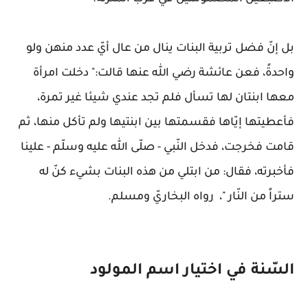
بل إنّ فضل تربية البنات ينال من عال أيّ عدد منهن ولو
واحدةً، فعن عائشة رضي الله عنها قالت:" دخلت امرأة
معها ابنتان لها تسأل فلم تجد عندي شيئا غير تمرة،
فأعطيتها إيّاها فقسمتها بين ابنتيها ولم تأكل منها، ثم
قامت فخرجت، فدخل النّبي - صلّى الله عليه وسلّم - علينا
فأخبرته، فقال: من ابتلي من هذه البنات بشيء كنّ له
ستراً من النّار "، رواه البخاريّ ومسلم.
السّنة في اختيار اسم المولود