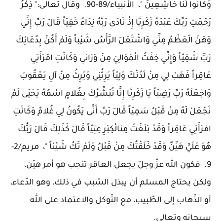
وَكَانُوا لَنَا خَاشِعِينَ "، الأنبياء/89-90. وقال تعالى:" ذِكْرُ
رَحْمَتِ رَبِّكَ عَبْدَهُ زَكَرِيَّا إِذْ نَادَى رَبَّهُ نِدَاءً خَفِيّاً قَالَ رَبِّ إِنِّي
وَهَنَ الْعَظْمُ مِنِّي وَاشْتَعَلَ الرَّأْسُ شَيْباً وَلَمْ أَكُنْ بِدُعَائِكَ
رَبِّ شَقِيّاً وَإِنِّي خِفْتُ الْمَوَالِيَ مِنْ وَرَائي وَكَانَتِ امْرَأَتِي
عَاقِراً فَهَبْ لِي مِنْ لَدُنْكَ وَلِيّاً يَرِثُنِي وَيَرِثُ مِنْ آلِ يَعْقُوبَ
وَاجْعَلْهُ رَبِّ رَضِيّاً يَا زَكَرِيَّا إِنَّا نُبَشِّرُكَ بِغُلامٍ اسْمُهُ يَحْيَى لَمْ
نَجْعَلْ لَهُ مِنْ قَبْلُ سَمِيّاً قَالَ رَبِّ أَنَّى يَكُونُ لِي غُلامٌ وَكَانَتِ
امْرَأَتِي عَاقِراً وَقَدْ بَلَغْتُ مِنالْكِبَرِ عِتِيّاً قَالَ كَذَلِكَ قَالَ رَبُّكَ
هُوَ عَلَيَّ هَيِّنٌ وَقَدْ خَلَقْتُكَ مِنْ قَبْلُ وَلَمْ تَكُ شَيْئاً "، مريم/2-
9. فكون الله عزّ وجلّ يجعل العاقر تنجب هو أمر هيّن،
ولكن يحتاج المسلم أن يبذل السّبب في ذلك، وهو الدّعاء،
أو الذّهاب إلى الطّبيب، مع التّوكل والاعتماد على الله
سبحانه وتعالى.