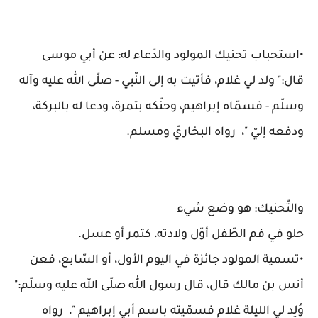
•استحباب تحنيك المولود والدّعاء له: عن أبي موسى
قال:" ولد لي غلام، فأتيت به إلى النّبي - صلّى الله عليه وآله
وسلّم - فسمّاه إبراهيم، وحنّكه بتمرة، ودعا له بالبركة،
ودفعه إليّ "، رواه البخاريّ ومسلم.
والتّحنيك: هو وضع شيء
حلو في فم الطّفل أوّل ولادته، كتمر أو عسل.
•تسمية المولود جائزة في اليوم الأول، أو السّابع، فعن
أنس بن مالك قال، قال رسول الله صلّى الله عليه وسلّم:"
وُلِد لي الليلة غلام فسمّيته باسم أبي إبراهيم "، رواه