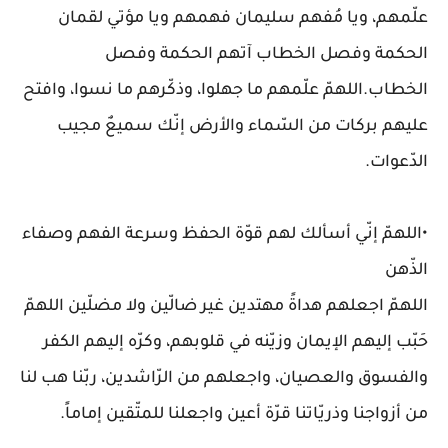
علّمهم، ويا مُفهم سليمان فهمهم ويا مؤتي لقمان
الحكمة وفصل الخطاب آتهم الحكمة وفصل
الخطاب.اللهمّ علّمهم ما جهلوا، وذكّرهم ما نسوا، وافتح
عليهم بركات من السّماء والأرض إنّك سميعٌ مجيب
الدّعوات.
•اللهمّ إنّي أسألك لهم قوّة الحفظ وسرعة الفهم وصفاء
الذّهن
اللهمّ اجعلهم هداةً مهتدين غير ضالّين ولا مضلّين اللهمّ
حَبّب إليهم الإيمان وزيّنه في قلوبهم، وكرّه إليهم الكفر
والفسوق والعصيان، واجعلهم من الرّاشدين، ربّنا هب لنا
من أزواجنا وذريّاتنا قرّة أعين واجعلنا للمتّقين إماماً.