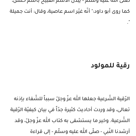
صلّى الله عليه وسلّم - يبدل الاسم القبيح باسم حسن،
كما روى أبو داود:" أنّه غيّر اسم عاصية، وقال: أنت جميلة
".
رقية للمولود
الرّقية الشّرعية جعلها الله عزّ وجلّ سبباً للشّفاء بإذنه
تعالى، وقد وردت أحاديث كثيرة جدّاً في بيان كيفيّة الرّقية
الشّرعية. وخير ما يستشفى به كتاب الله عزّ وجلّ، وقد
أرشدنا النّبي - صلّى الله عليه وسلّم - إلى قراءة