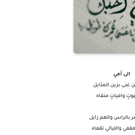
الى أمي
 غنى بزين المثايل
يوتٍ وافياتٍ منقاه
 بالراس والهم زايل
قفي والليالي تقفاه