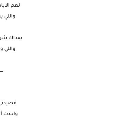
نعم الايا
واللي ي
يفداك شرق
واللي ور
ـــــ
قصيدتي 
واخذت أن