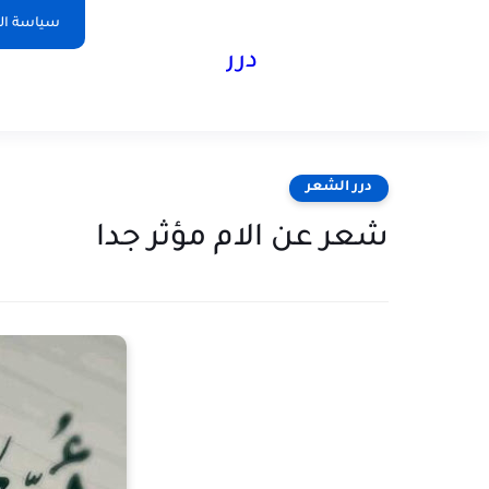
سياسة ا
درر
درر الشعر
شعر عن الام مؤثر جدا