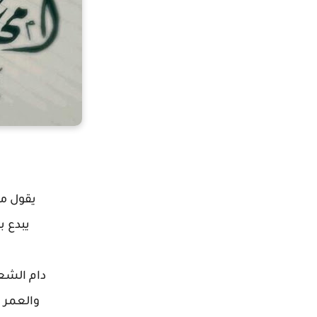
يقول من
يبدع ب
دام الشعر
والعمر م