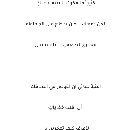
كثيراً ما فكرت بالابتعاد عنكِ
لكن دمعكِ .. كان يقطع علي المحاولة
فعذري لضعفي .. أنكِ تحبيني
أمنية حياتي أن أغوص في أعماقك
أن أقلب خفاياكِ
لأعرف كيف تفكرين بي