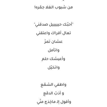
‏من شبوب الغلا جمّره!
‏"أحبّـك حيييييل صدقني"
‏تعال أقراك واعتقني
‏عشان تمرّ
‏واتأمل
‏وأعيشك حلم
‏واتخيّل
‏واطفي الشمّع
‏و أذبّ الدمّع
‏وأقول إلـ ماخِذچ منّي