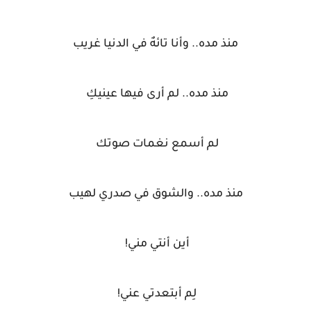
منذ مده.. وأنا تائهٌ في الدنيا غريب
منذ مده.. لم أرى فيها عينيكِ
لم أسمع نغمات صوتك
منذ مده.. والشوق في صدري لهيب
أين أنتي مني!
لِم أبتعدتي عني!