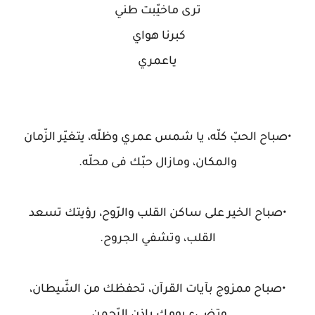
‏ترى ماخيّبت طني
‏كبرنا هواي
‏ياعمري
•صباح الحبّ كلّه، يا شمس عمري وظلّه، يتغيّر الزّمان
والمكان، ومازال حبّك فى محلّه.
•صباح الخير على ساكن القلب والرّوح، رؤيتك تسعد
القلب، وتشفي الجروح.
•صباح ممزوج بآيات القرآن، تحفظك من الشّيطان،