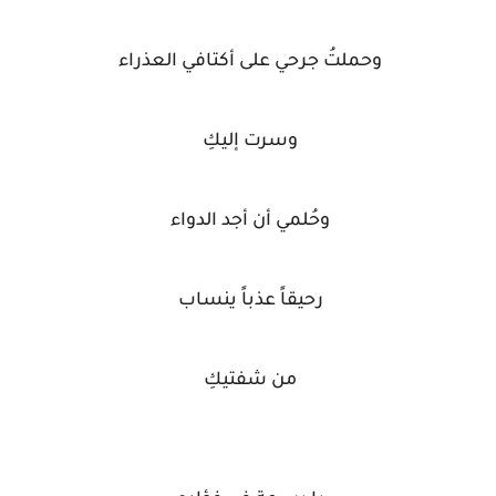
وحملتُ جرحي على أكتافي العذراء
وسرت إليكِ
وحُلمي أن أجد الدواء
رحيقاً عذباً ينساب
من شفتيكِ