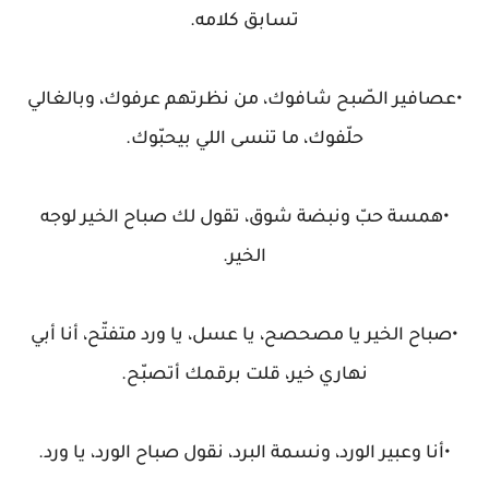
تسابق كلامه.
•عصافير الصّبح شافوك، من نظرتهم عرفوك، وبالغالي
حلّفوك، ما تنسى اللي بيحبّوك.
•همسة حبّ ونبضة شوق، تقول لك صباح الخير لوجه
الخير.
•صباح الخير يا مصحصح، يا عسل، يا ورد متفتّح، أنا أبي
نهاري خير، قلت برقمك أتصبّح.
•أنا وعبير الورد، ونسمة البرد، نقول صباح الورد، يا ورد.