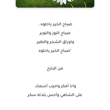
صباح الخير ياحلوه..
‏صباح النور والنوير
‏واوراق الشجر والطير
‏"صباح الخير ياحلوه
‏من البارح
‏وانا أفكر واجيب أسمك
‏على الشاهي وأحس بلذته سكر