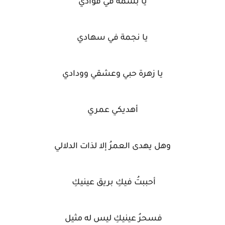
يا بسمة في فؤادي
يا نجمة في سهادي
يا زهرة حبي وعشقي وودادي
أهديكي عمري
وهل يهدى العمرُ إلا لذات الدلالي
أحببتُ فيكِ بريق عينيكِ
فسحرُ عينيكِ ليس له مثيل