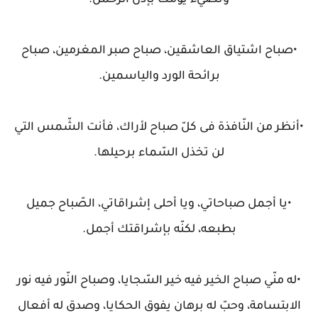
وتضيء يومك بإذن الرّحمن.
•صباح اشتياق العاشقين، صباح صبر المغرمين، صباح
برائحة الورد والياسمين.
•أنظر من النّافذة فى كلّ صباح لأراك، فأنت الشّمس التي
لن تخذل السّماء برحيلها.
•يا أجمل صباحاتي، ويا أحلى إشراقاتي، الصّباح جميل
بطبعه، لكنّه بإشراقتك أجمل.
•له منّي صباح الخير فيه خير السّجايا، وصباح النّور فيه نور
الابتسامة، وحبّ له برهان يفوق الحكايا، وصدق له أفعال