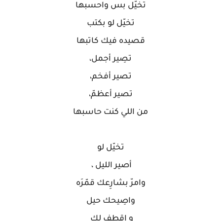
‏تخيّل بس واحسبها
‏تخيّل لو بكتب
‏قصيده فيك كاتبها
‏تصِير أجمل،
‏تصير أفخم،
‏تصير أعظمّ،
‏من اللي كنت حاسبها
‏تخيّل لو
‏أصير الليل ،
‏وامرّ بشارِعك قمّرَه
‏واصِيحك حيل
‏و اقطف لك