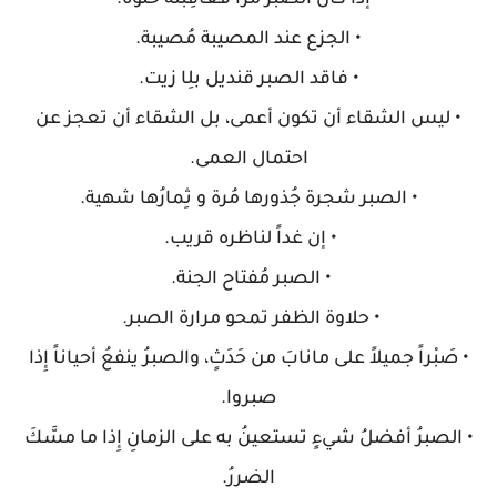
• إذا كان الصبر مُراً فعاقِبته حلوة.
• الجزع عند المصيبة مُصيبة.
• فاقد الصبر قنديل بلِا زيت.
• ليس الشقاء أن تكون أعمى، بل الشقاء أن تعجز عن
احتمال العمى.
• الصبر شجرة جُذورها مُرة و ثِمارُها شهية.
• إن غداً لناظره قريب.
• الصبر مُفتاح الجنة.
• حلاوة الظفر تمحو مرارة الصبر.
• صَبْراً جميلاً على مانابَ من حَدَثٍ، والصبرُ ينفعُ أحياناً إِذا
صبروا.
• الصبرُ أفضلُ شيءٍ تستعينُ به على الزمانِ إِذا ما مسَّكَ
الضررُ.