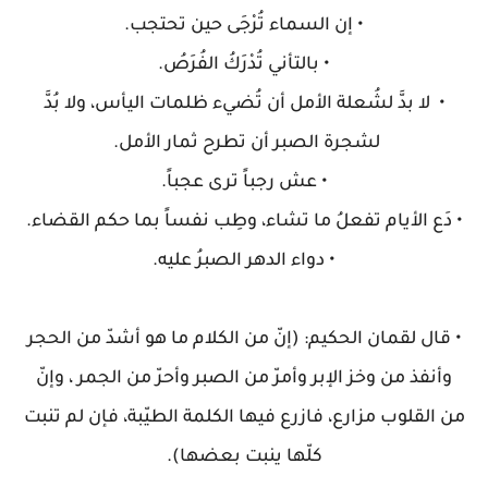
• إن السماء تُرْجَى حين تحتجب.
• بالتأني تُدْرَكُ الفُرَصُ.
• لا بدَّ لشُعلة الأمل أن تُضيء ظلمات اليأس، ولا بُدَّ
لشجرة الصبر أن تطرح ثمار الأمل.
• عش رجباً ترى عجباً.
• دَع الأيام تفعلُ ما تشاء، وطِب نفساً بما حكم القضاء.
• دواء الدهر الصبرُ عليه.
• قال لقمان الحكيم: (إنّ من الكلام ما هو أشدّ من الحجر
وأنفذ من وخز الإبر وأمرّ من الصبر وأحرّ من الجمر ، وإنّ
من القلوب مزارع، فازرع فيها الكلمة الطيّبة، فإن لم تنبت
كلّها ينبت بعضها).