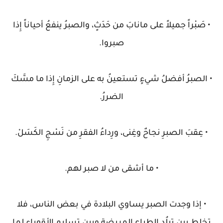
• صَبْراً جميلاً على مانابَ من حَدَثٍ، والصبرُ ينفعُ أحياناً إِذا
صبروا.
• الصبرُ أفضلُ شيءٍ تستعينُ به على الزمانِ إِذا ما مسَّكَ
الضررُ.
• عِقبَ الصبرِ نجاحٌ وغِنى، ورِداءُ الفقرِ من نَسْجِ الكَسَلْ.
• ما أشقى من لا صبر لهم.
• إذا وجدت الصبر يساوي البلادة في بعض الناس، فلا