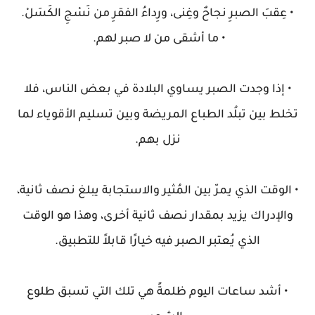
• عِقبَ الصبرِ نجاحٌ وغِنى، ورِداءُ الفقرِ من نَسْجِ الكَسَلْ.
• ما أشقى من لا صبر لهم.
• إذا وجدت الصبر يساوي البلادة في بعض الناس، فلا
تخلط بين تبلُد الطباع المريضة وبين تسليم الأقوياء لما
نزل بهم.
• الوقت الذي يمرّ بين المُثير والاستجابة يبلغ نصف ثانية،
والإدراك يزيد بمقدار نصف ثانية أخرى، وهذا هو الوقت
الذي يُعتبر الصبر فيه خيارًا قابلاً للتطبيق.
• أشد ساعات اليوم ظلمةً هي تلك التي تسبق طلوع