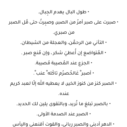
• طول البال يهدم الجِبال.
• صبرت على صبر أمرُ من الصبر، وصبِرتُ حتى مَّل الصبر
من صبري.
• التأني من الرحمَّن، والعجلة من الشيطان.
• المُتواضع إن أُعطيَ شكر ، وإن مُنع صبر .
• الجزع عند المُصيبة مُصيبة.
• أصبر ْ عَالحُصرُم تاكْله ْ عنب ْ.
• الصبر كنز من كنوز الخير، لا يعطيه الله إلّا لعبد كريم
عنده.
• بالصبر تبلغ ما تُريد، وبالتقوى يلين لك الحديد.
• الصبر عند الصدمة الأولى.
• الدهر أدبني والصبر رباني، والقوت أقنعني واليأس