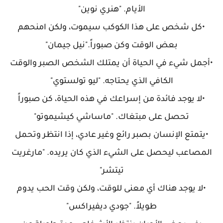
الأيام. "هنري نوين"
•كل شخص على هذا الكوكب سيموت، ولكن امنحهم
بعض الوقت وكن صبوراً."نيل جيمان"
•أجمل شيء في الحياة أن يمتلك الشخص الصبر والوقت
الكافي الذي يحتاجه. "ليو تولستوي"
•لا يوجد فائدة من إسراعك في هذه الحياة، كن صبوراً
تحصل على مبتغاك. "ماساشي كيشيموتو"
•يتمتع الإنسان بصبر رائع وغير عادي، إذا انتظر وتحمل
المصاعب ليحصل على الشيء الذي كان يريده. "مارغريت
تيتشر"
•لا يوجد هناك أي معنى للوقت، ولكن وقت الحب يدوم
طويلاً. "جودي ديفيراكس"