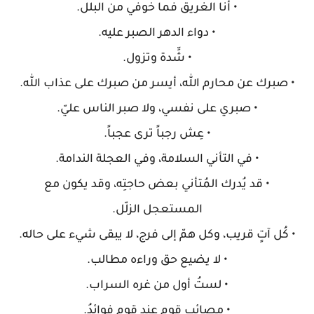
• أنا الغريق فما خوفي من البلل.
• دواء الدهر الصبر عليه.
• شِّدة وتزول.
• صبرك عن محارم الله، أيسر من صبرك على عذاب الله.
• صبري على نفسي، ولا صبر الناس عليّ.
• عِش رجباً ترى عجباً.
• في التأني السلامة، وفي العجلة الندامة.
• قد يُدرك المُتأني بعض حاجتِه، وقد يكون مع
المستعجل الزلّل.
• كُل آتٍ قريب، وكل همّ إلى فرج، لا يبقى شيء على حاله.
• لا يضيع حق وراءه مطالب.
• لستُ أول من غره السراب.
• مصائب قومٍ عند قومٍ فوائدُ.