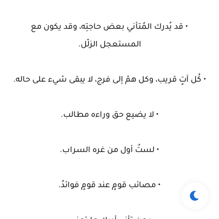
• قد يُدرك المُتأني بعض حاجتِه، وقد يكون مع
المستعجل الزلّل.
• كُل آتٍ قريب، وكل همّ إلى فرج، لا يبقى شيء على حاله.
• لا يضيع حق وراءه مطالب.
• لستُ أول من غره السراب.
• مصائب قومٍ عند قومٍ فوائدُ.