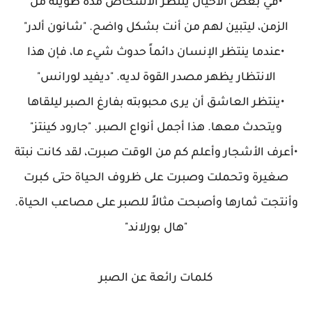
•في بعض الأحيان ينتظر الأشخاص مدة طويلة من
الزمن، ليتبين لهم من أنت بشكل واضح. "شانون ألدر"
•عندما ينتظر الإنسان دائماً حدوث شيء ما، فإن هذا
الانتظار يظهر مصدر القوة لديه. "ديفيد لورانس"
•ينتظر العاشق أن يرى محبوبته بفارغ الصبر ليلقاها
ويتحدث معها. هذا أجمل أنواع الصبر. "جارود كينتز"
•أعرف الأشجار وأعلم كم من الوقت صبرت، لقد كانت نبتة
صغيرة وتحملت وصبرت على ظروف الحياة حتى كبرت
وأنتجت ثمارها وأصبحت مثالاً للصبر على مصاعب الحياة.
"هال بورلاند"
كلمات رائعة عن الصبر