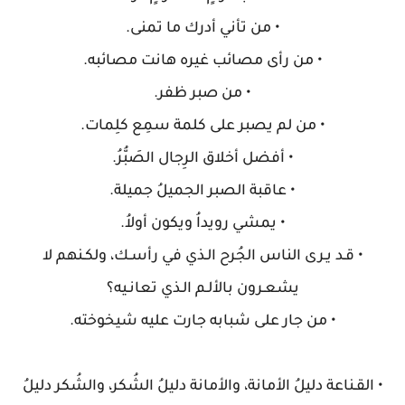
• من تأني أدرك ما تمنى.
• من رأى مصائب غيره هانت مصائبه.
• من صبر ظفر.
• من لم يصبر على كلمة سمِع كلِمات.
• أفضل أخلاق الرِجال الصَبُّرُ.
• عاقبة الصبر الجميلُ جميلة.
• يمشي رويداُ ويكون أولاُ.
• قـد يـرى الناس الجُرح الـذي في رأسـك، ولكـنهم لا
يشعـرون بالألـم الـذي تعانـيه؟
• من جار على شبابه جارت عليه شيخوخته.
• القـناعة دليلُ الأمانة، والأمانة دليلُ الشُكر، والشُكر دليلُ