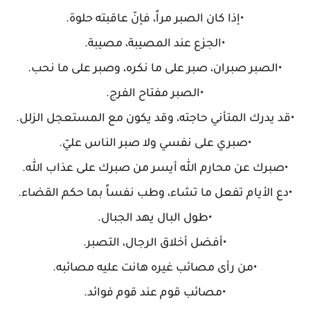
•إذا كان الصبر مراً، فإنّ عاقبته حلوة.
•الجزع عند المصيبة، مصيبة.
•الصبر صبران، صبر على ما نكره، وصبر على ما نحب.
•الصبر مفتاح الفرج.
•قد يدرك المتأني حاجته، وقد يكون مع المستعجل الزلل.
•صبري على نفسي ولا صبر الناس عليّ.
•صبرك عن محارم الله أيسر من صبرك على عذاب الله.
•دع الأيام تفعل ما تشاء، وطب نفساً بما حكم القضاء.
•طول البال يهد الجبال.
•أفضل أخلاق الرجال، التصبر.
•من رأى مصائب غيره هانت عليه مصائبه.
•مصائب قوم عند قوم فوائد.