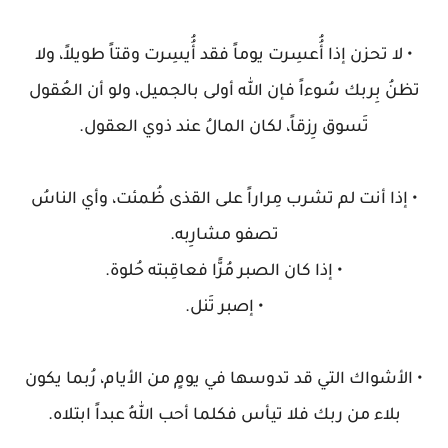
• لا تحزن إذا أُُعسِرت يوماً فقد أُُيسِرت وقتاً طويلاً، ولا
تظنُ بِربك سُوءاً فإن الله أولى بالجميل، ولو أن العُقول
تَسوق رِزقاً، لكان المالُ عند ذوي العقول.
• إذا أنت لم تشرب مِراراً على القذى ظُمئت، وأي الناسُ
تصفو مشارِبه.
• إذا كان الصبر مُرًّا فعاقِبته حُلوة.
• إصبر تَنل.
• الأشواك التي قد تدوسها في يومٍ من الأيام، رُبما يكون
بلاء من ربك فلا تيأس فكلما أحب اللهُ عبداً ابتلاه.