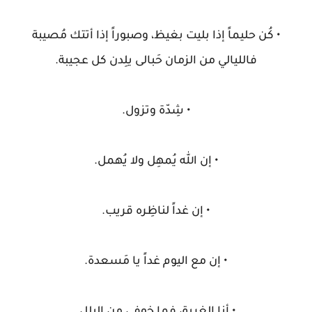
• كُن حليماً إذا بليت بغيظ، وصبوراً إذا أتتك مُصيبة
فالليالي من الزمان حَبالى يلِدن كل عجيبة.
• شِدّة وتزول.
• إن الله يُمهِل ولا يُهمل.
• إن غداً لناظِره قريب.
• إن مع اليوم غداً يا مَسعدة.