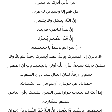
•من تأنى أدرك ما تمنى.
•كل هم إلّا وسياتي له فرج.
•إنّ الله يمهل ولا يهمل.
•إنّ غداً لناظره قريب.
•إِنَّ مَعَ العُسرِ يُسرًا.
•إنّ مع اليوم غداً يا مسعدة.
•لا تحزن إذا اعسرت يوماً، فقد أيسرت وقتاً طويلاً ولا
تظنن بربك سوءاً، فأن الله أولى بالجميلا ولو أن العقول
تسوق رزقاً، لكان المال عند ذوي العقولا.
•معاناة في حرمان، أرحم من حد الكلمات.
•إذا أنت لم تشرب مرارا على القذى، ظمئت وأي الناس
تصفو مشاربه.
•استَعِينُواْ بِالصَّبرِ وَالصَّلاةِ إِنَّ اللَّهَ مَعَ الصَّابِرِينَ (قرآن