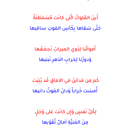
أَينَ المُلوكُ الَّتي كانَت مُسَلطَنَةً
حَتّى سَقاها بِكَأسِ المَوتِ ساقيها
أَموالُنا لِذَوي الميراثِ نَجمَعُها
وَدورُنا لِخرابِ الدَهرِ نَبنيها
كَم مِن مَدائِنَ في الآفاقِ قَد بُنِيَت
أًمسَت خَراباً وَدانَ المَوتُ دانيها
لِكُلِّ نَفسٍ وَإِن كانَت عَلى وَجَلٍ
مِنَ المَنيَّةِ آمالٌ تُقَوّيها