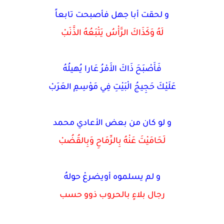
و لحقت أبا جهل فأصبحت تابعاً
لَهُ وَكَذَاكَ الرَّأْسُ يَتْبَعُهُ الذَّنَبْ
فَأَصْبَحَ ذَاكَ الأَمْرُ عَارا يُهيلُهُ
عَلَيْكَ حَجِيجُ الْبَيْتِ فِي مَوْسِمِ العَرَبْ
و لو كان من بعض الأعادي محمد
لَحَامَيْتَ عَنْهُ بِالرِّمَاحِ وَبِالقُضُبْ
و لم يسلموه أويضرعْ حولهُ
رجال بلاءٍ بالحروب ذوو حسب