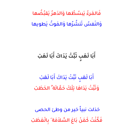
فَالمَرءُ يَبسُطُها وَالدَهرُ يَقبُضُها
وَالنَفسُ تَنشُرُها وَالمَوتُ يَطويها
أَبَا لَهَبٍ تَبَّتْ يَدَاكَ أَبَا لَهَبْ
أَبَا لَهَبٍ تَبَّتْ يَدَاكَ أَبَا لَهَبْ
وَتَبَّتْ يَدَاهَا تِلْكَ حَمَّالَة ُ الحَطَبْ
خذلت نبياً خير من وطئ الحصى
فَكُنْتَ كَمَنْ بَاعَ السَّلاَمَة َ بِالْعَطَبْ