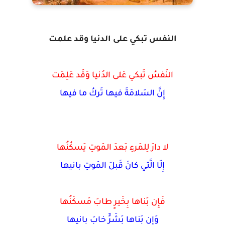
النفس تبكي على الدنيا وقد علمت
النَفسُ تَبكي عَلى الدُنيا وَقَد عَلِمَت
إِنَّ السَلامَةَ فيها تَركُ ما فيها
لا دارَ لِلمَرءِ بَعدَ المَوتِ يَسكُنُها
إِلّا الَّتي كانَ قَبلَ المَوتِ بانيها
فَإِن بَناها بِخَيرٍ طابَ مَسكَنُها
وَإِن بَناها بَشَرٍّ خابَ بانيها