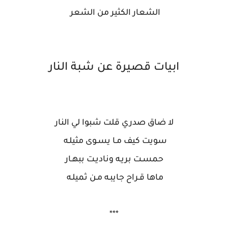
الشعار الكثير من الشعر
ابيات قصيرة عن شبة النار
لا ضاق صدري قلت شبوا لي النار
سويت كيف مـا يسـوى مثيلـه
حمسـت بريـه وناديـت ببهـار
ماها قـراح جايبـه مـن ثميلـه
***