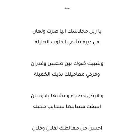
***
يا زين مجلاسك اليا صرت ولهان
في ديرة تشفي القلوب العليلة
وشبيت ضوك بين طعس وغدران
ومركي معاميلك بذيك الخميلة
والارض خضراء وعشبها باذره بان
اسقت مسايلها سحايب مخيله
احسن من مغالطك لفلان وفلان