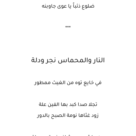
ضلوع ذئباً يا عوى جاوبنه
***
النار والمحماس نجر ودلة
في خايع توه من الغيث ممطور
تجلا صدا كبد بها الفين علة
زود غثاها نومة الصبح بالدور