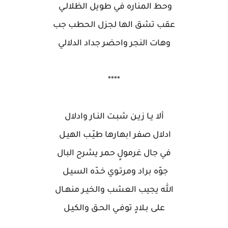
وحط المناره في طويل الظلالـي
عقب تشق الها لجزل الحطب جب
وهات النجر واحضر جداد الدلالي
****
ألا يـا زيـن شبـت النـار وادلال
ادلال صفر ابهارها طيّـب الهيـل
في جال غرمولٍ حمر يشرح البال
جوّه براد ومرتـوي خـدّه السيـل
الله يجيب العشب والخيـر منهـال
على بـلادٍ توفـي الحـق والكيـل