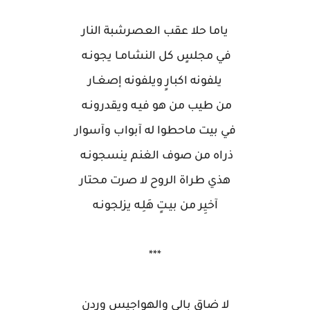
ياما حلا عقب العصرشبة النار
في مجلسٍ كل النشامـا يجونـه
يلفونه اكبارٍ ويلفونه إصغـار
من طيب من هو فيـه ويقدرونـه
في بيت ماحطوا له آبواب وآسوار
ذراه من صوف الغنم ينسجونـه
هذي طراة الروح لا صرت محتار
آخيِر من بيـتٍ هَلِـه يزلجونـه
***
لا ضاق بالي والهواجيس وردن