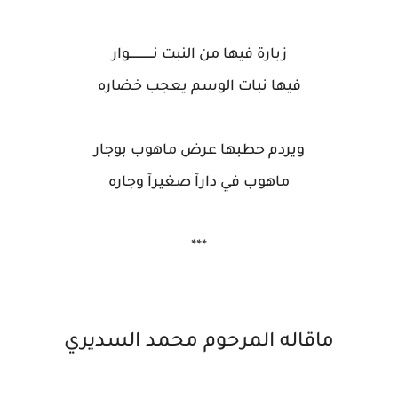
زبارة فيها من النبت نـــــــــــــوار
فيها نبات الوسم يعجب خضاره
ويردم حطبها عرض ماهوب بوجار
ماهوب في دارآ صغيرآ وجاره
***
ماقاله المرحوم محمد السديري