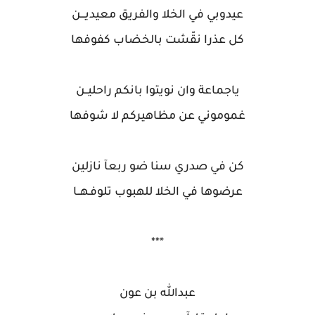
عيدوبي في الخلا والفريق معيديـــن
كل عذرا نقّشت بالخضاب كفوفها
ياجماعة وان نويتوا بانكم راحليــن
غموموني عن مظاهيركم لا شوفها
كن في صدري سنا ضو ربعآ نازلين
عرضوها في الخلا للهبوب تلوفـهــا
***
عبدالله بن عون