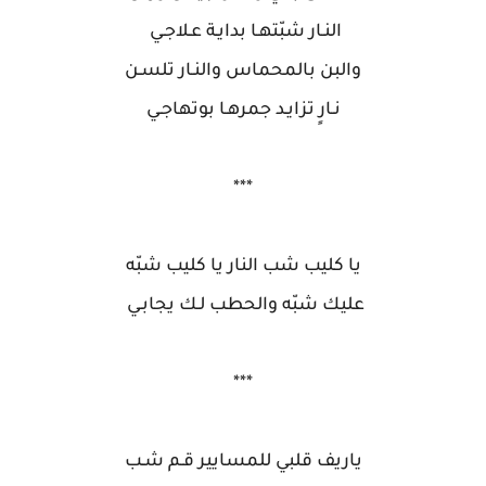
النـار شبّتهـا بدايـة عـلاجـي
والبن بالمحماس والنـار تلسـن
نـارٍ تزايـد جمرهـا بوتهاجـي
***
يا كليب شب النار يا كليب شبّه
عليك شبّه والحطب لـك يجابـي
***
ياريف قلبي للمسايير قـم شـب