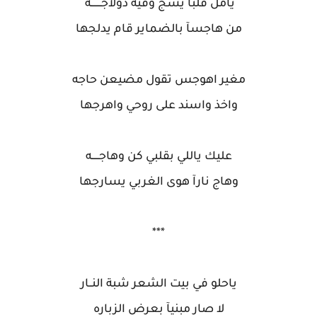
يامل قلبآ يسج وفيه دولاجـــــــه
من هاجسآ بالضماير قام يدلجها
مغير اهوجس تقول مضيعن حاجه
واخذ واسند على روحي واهرجها
عليك ياللي بقلبي كن وهاجـــــه
وهاج نارآ هوى الغربي يسارجها
***
ياحلو في بيت الشعر شبة النــار
لا صار مبنيآ بعرض الزباره