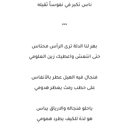
ناس تكبر في نفوساً ثقيله
***
بهر لنا الدلة ترى الرأس محتاس
حتى انتعش واعطيك زين العلومي
فنجال فيه الهيل عطر بالأنفاس
على حطب رمث يعطر هدومي
ياحلو فنجاله والارياق يباس
هو لذة للكيف يطرد همومي