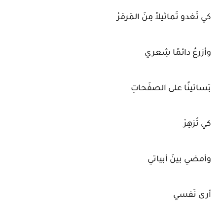
كي تَغدو تَماثيلاً مِنَ المَرمَرْ
وأزرعُ دائمًا شِعري
بَساتينًا على الصفَحاتِ
كي تُزهِرْ
وأمضي بينَ أبياتي
أرى نَفسي