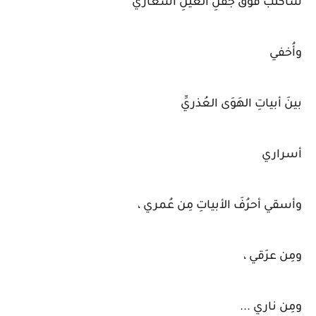
سأكتُبُ فوقَ جَفنِ العينِ أشعاري
وأُخفي
بينَ أبياتِ الهَوَى العُذريِّ
أسراري
وأسقي أحرُفَ الأبياتِ مِن عُمري ،
ومِن عرَقي ،
ومِن ناري ...