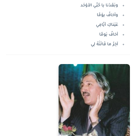
وبَعُدْنا يا حُبِّي الأوْحَد
وأخافُ يوْمًا
عَيْناكِ أيَّامِي
أخافُ يَومًا
آخِرُ ما قَالَتْهُ لِي