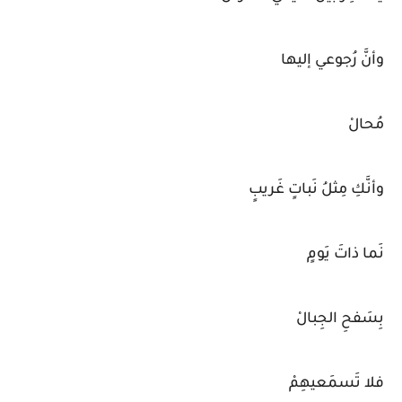
وأنَّ رُجوعي إليها
مُحالْ
وأنَّكِ مِثلُ نَباتٍ غَريبٍ
نَما ذاتَ يَومٍ
بِسَفحِ الجِبالْ
فلا تَسمَعيهِمْ