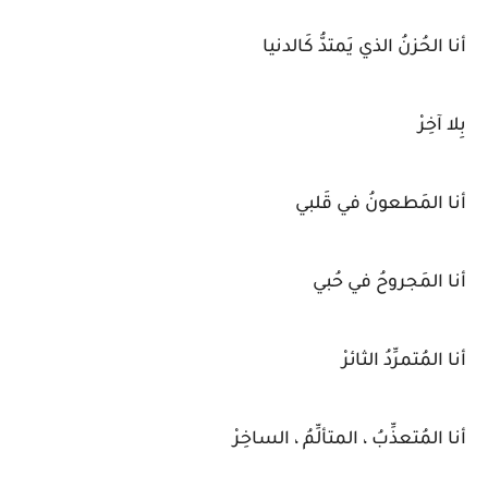
أنا الحُزنُ الذي يَمتدُّ كَالدنيا
بِلا آخِرْ
أنا المَطعونُ في قَلبي
أنا المَجروحُ في حُبي
أنا المُتمرِّدُ الثائرْ
أنا المُتعذِّبُ ، المتألِّمُ ، الساخِرْ