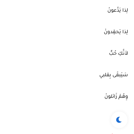
لِذا يَدَّعونْ
لِذا يَحقِدونْ
لأنَّكِ حُبٌّ
سَيَبقَى بِقلبي
وِهُمْ زَائلونْ