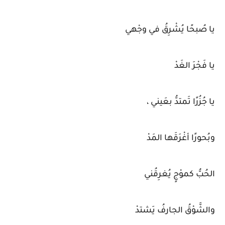
يا صُبحًا يُشْرِقُ في وجْهي
يا فَجْرَ الغَدْ
يا جُزُرًا تَمتدُّ بعَيني ،
وبُحورًا أغْرَقَها المَدْ
الحُبُّ كموْجٍ يُغرِقُني
والشَّوْقُ الجارفُ يَشتدْ