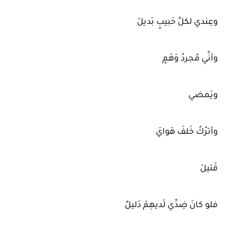
وعِندي لكلِّ حَبيبٍ بَديلْ
وأنِّي مُجردُ وَهْمٍ
ويَمضي
وأترُكُ خَلفَ هَوايَ
قَتيلْ
فلو كانَ ضِدِّي لَديهِمْ دَليلٌ