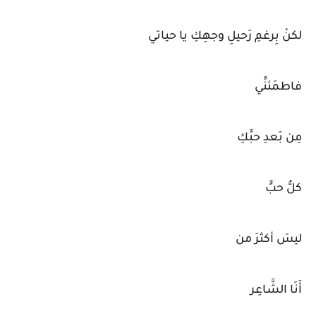
لكنْ بِرغمِ رَحيلِ وجهِكِ يا حياتي
فاطمَئنِّي
مِن بَعدِ حبِّكِ
كلُّ حبٍّ
ليسَ أكثرَ من
أَنَا الشَّاعِر