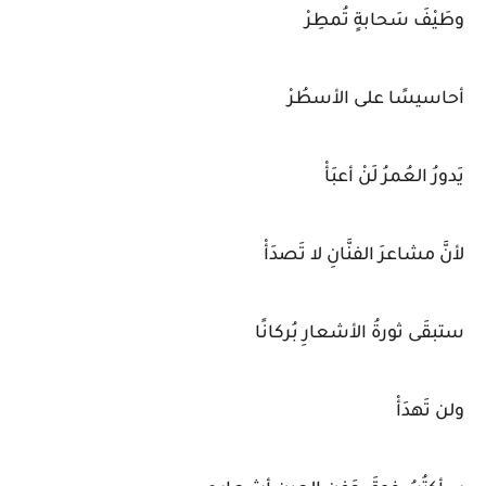
وطَيْفَ سَحابةٍ تُمطِرْ
أحاسيسًا على الأسطُرْ
يَدورُ العُمرُ لَنْ أعبَأْ
لأنَّ مشاعرَ الفنَّانِ لا تَصدَأْ
ستبقَى ثورةُ الأشعارِ بُركانًا
ولن تَهدَأْ