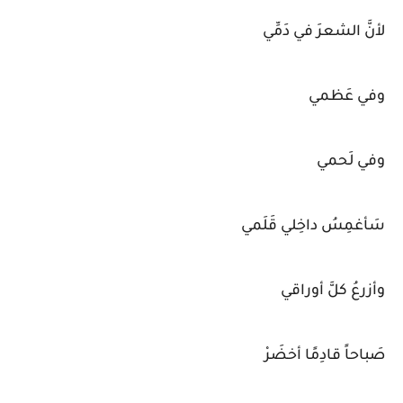
لأنَّ الشعرَ في دَمِّي
وفي عَظمي
وفي لَحمي
سَأغمِسُ داخِلي قَلَمي
وأزرعُ كلَّ أوراقي
صَباحاً قادِمًا أخضَرْ