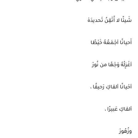
شَيئًا لا أُتْقِنُ تَحديدَهْ
أَحيانًا أجْمَعُهُ خَيْطًا
أغْزِلُهُ وَجْهًا من نُورْ
أحْيانًا ألقاكِ رَحيقًا ،
ألقاكِ عَبيرًا ،
وزُهُورْ