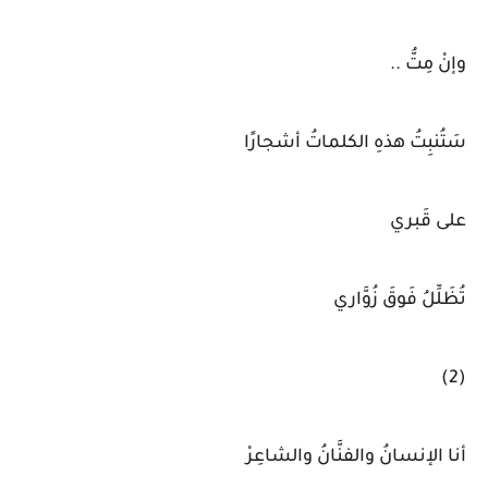
وإنْ مِتُّ ..
سَتُنبِتُ هذهِ الكلماتُ أشجارًا
على قَبري
تُظَلِّلُ فَوقَ زُوَّاري
(2)
أنا الإنسانُ والفنَّانُ والشاعِرْ