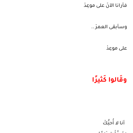
فأرانا الآنَ على موعِدْ
وسأبقى العمرَ ..
على موعِدْ
وقَالوا كَثيرًا
أنا لا أُحبُّكْ