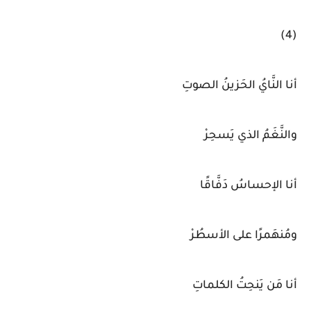
(4)
أنا النَّايُ الحَزينُ الصوتِ
والنَّغَمُ الذي يَسحِرْ
أنا الإحساسُ دَفَّاقًا
ومُنهَمرًا على الأسطُرْ
أنا مَن يَنحِتُ الكلماتِ