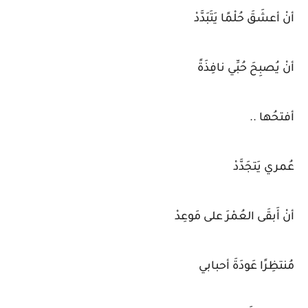
أنْ أعشَقَ حُلْمًا يَتَبَدَّدْ
أنْ يُصبِحَ حُبِّي نافِذَةً
أفتحُها ..
عُمري يَتجَدَّدْ
أنْ أَبقَى العُمْرَ على مَوعِدْ
مُنتظِرًا عَودَةَ أحبابي