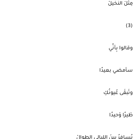
مِثلَ النخيلْ
(3)
وقالوا بِأنِّي
سأمضي بعيدًا
وتَبقَى عُيونُكِ
طَيرًا وَحيدًا
يُسافِرُ بينَ الليالي الطوالْ