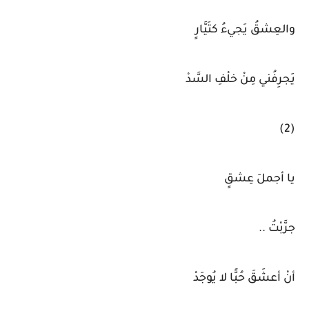
والعِشقُ يَجيءُ كتَيَّارٍ
يَجرِفُني مِنْ خلْفِ السَّدْ
(2)
يا أجملَ عِشقٍ
جرَّبْتُ ..
أنْ أعشَقَ حُبًّا لا يُوجَدْ