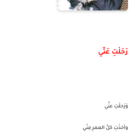
رَحَلْتِ عَنِّي
وَرَحلْتِ عنِّي
وأخذْتِ كلَّ العمرِ مِنّي