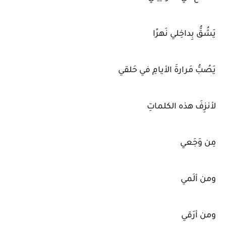
يَشُقُّ بِداخِلي نَهرًا
يَصُبُّ مَرارةَ الأيامِ في حَلقي
لأنزِفَ هذه الكلماتِ
مِن وَجَعي
ومن ألَمي
ومن أرَقي