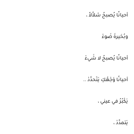
أحيانًا يُصبحُ شلاَّلاً ،
وبُحَيرةَ ضَوءْ
أحيانًا يُصبحُ لا شَيءْ
أحيانًا وَجْهُكِ يَتَحدَّدْ ..
يَكْبُرُ في عيني ،
يَتمدَّدْ ،