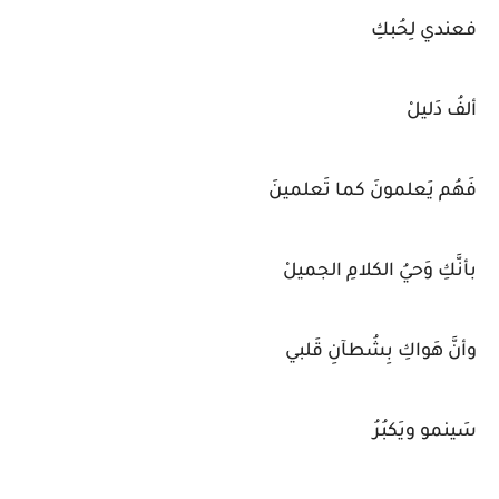
فعندي لِحُبكِ
ألفُ دَليلْ
فَهُم يَعلمونَ كما تَعلمينَ
بأنَّكِ وَحيُ الكلامِ الجميلْ
وأنَّ هَواكِ بِشُطآنِ قَلبي
سَينمو ويَكبُرُ