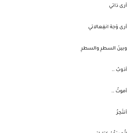
أرى ذاتي
أرى وَجهَ انفِعالاتي
وبينَ السطرِ والسطرِ
أذوبُ ..
أموتُ ..
أنتَحِرُ