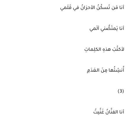
أنا مَن تَسكُنُ الأحزانُ في قَلَمي
أنا يَمتَصُّني ألَمي
لأكتُبَ هذهِ الكلِماتِ
أُنشِئُها مِنَ العَدَمِ
(3)
أنا الفنَّانُ غَنَّيتُ