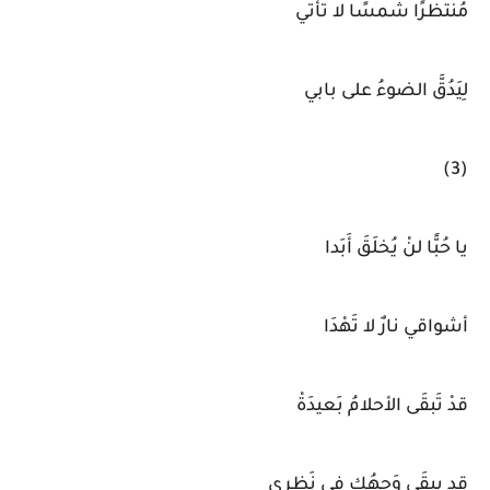
مُنتظرًا شَمسًا لا تأتي
لِيَدُقَّ الضوءُ على بابي
(3)
يا حُبًّا لنْ يُخلَقَ أَبَدا
أشواقي نارٌ لا تَهْدَا
قدْ تَبقَى الأحلامُ بَعيدَةْ
قد يبقَى وَجهُكِ في نَظري