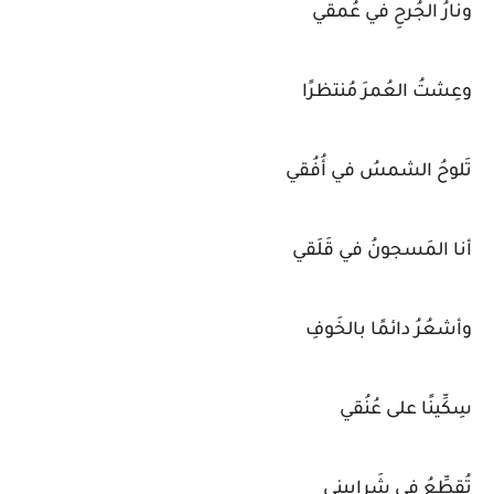
ونارُ الجُرحِ في عُمقي
وعِشتُ العُمرَ مُنتظرًا
تَلوحُ الشمسُ في أُفُقي
أنا المَسجونُ في قَلَقي
وأشعُرُ دائمًا بالخَوفِ
سِكِّينًا على عُنُقي
تُقطِّعُ في شَراييني