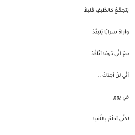
يَتجمَّعُ كالطَّيفِ قَليلاً
وأراهُ سرابًا يَتبدَّدْ
معَ أنِّي دَومًا أتَأكَّدْ
أنَّي لنْ أجِدَكْ ..
في يومٍ
لكنِّي أحلُمُ باللُّقيا