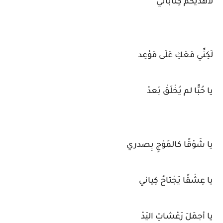
لأُهديَكُمْ كِتاباتي
لَكِنِّي مَعَكِ عَلَى مَوْعِد
يا حُبًّا لم يُخْلَقْ بَعدْ
يا شَوْقًا كالمَوْجِ بِصدري
يا عِشْقًا يَجْتاحُ كِياني
يا أجمَلَ رَعْشاتِ اليَدْ