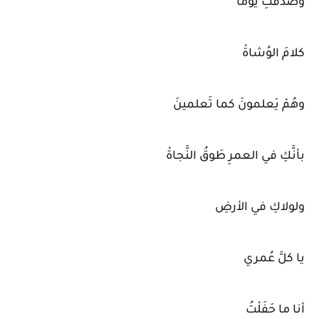
وصَدَّقْتِ يَومًا
كلامَ الوُشاةْ
وهُمْ يَعلمونَ كما تَعلمينَ
بأنَّكِ في العمرِ طَوقُ النَّجاةْ
ولولاكِ في الأرضِ
يا كلَّ عُمري
أنا ما حَفَلْتُ