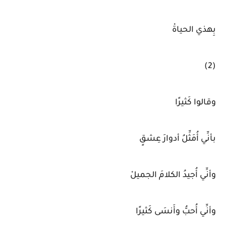
بِهذي الحياةْ
(2)
وقالوا كَثيرًا
بأنِّي أُمَثِّلُ أدوارَ عِشقٍ
وأنِّي أُجيدُ الكلامَ الجميلْ
وأنِّي أُحبُّ وأَنسَى كَثيرًا