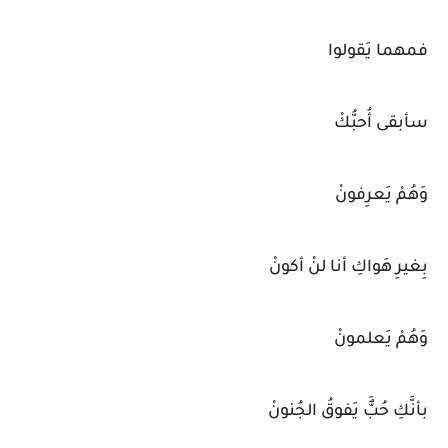
فمهما يَقولوا
سأبقى أُحبُّكْ
وَهُمْ يَعرِفونْ
بِغيرِ هَواكِ أنا لنْ أكونْ
وَهُمْ يَعلمونْ
بأنَّكِ حُبٌَّ يَفوقُ الجُنونْ