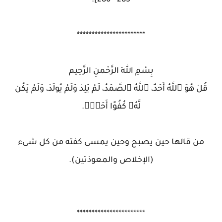
285 - 286].
***********************
بِسْمِ اللهِ الرَّحْمنِ الرَّحِيم
قُلْ هُوَ ٱللَّهُ أَحَدٌ، ٱللَّهُ ٱلصَّمَدُ، لَمْ يَلِدْ وَلَمْ يُولَدْ، وَلَمْ يَكُن
لَّهُۥ كُفُوًا أَحَدٌۢ.
من قالها حين يصبح وحين يمسى كفته من كل شىء
(الإخلاص والمعوذتين).
***********************