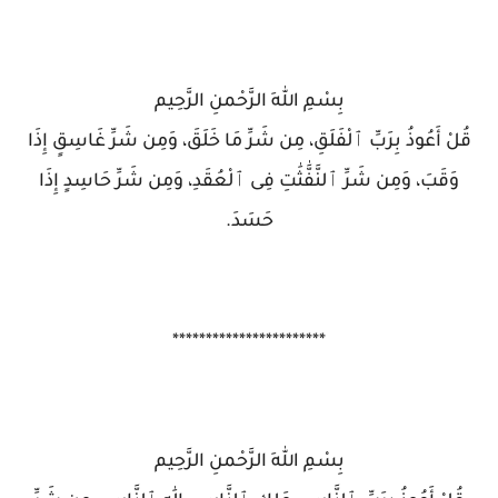
بِسْمِ اللهِ الرَّحْمنِ الرَّحِيم
قُلْ أَعُوذُ بِرَبِّ ٱلْفَلَقِ، مِن شَرِّ مَا خَلَقَ، وَمِن شَرِّ غَاسِقٍ إِذَا
وَقَبَ، وَمِن شَرِّ ٱلنَّفَّٰثَٰتِ فِى ٱلْعُقَدِ، وَمِن شَرِّ حَاسِدٍ إِذَا
حَسَدَ.
***********************
بِسْمِ اللهِ الرَّحْمنِ الرَّحِيم