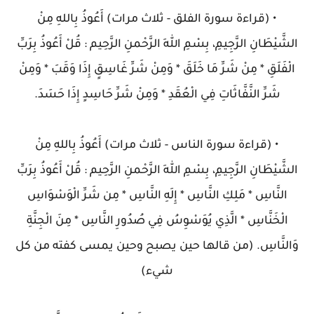
• (قراءة سورة الفلق - ثلاث مرات) أَعُوذُ بِاللهِ مِنْ
الشَّيْطَانِ الرَّجِيمِ، بِسْمِ اللهِ الرَّحْمنِ الرَّحِيم : قُلْ أَعُوذُ بِرَبِّ
الْفَلَقِ * مِنْ شَرِّ مَا خَلَقَ * وَمِنْ شَرِّ غَاسِقٍ إِذَا وَقَبَ * وَمِنْ
شَرِّ النَّفَّاثَاتِ فِي الْعُقَدِ * وَمِنْ شَرِّ حَاسِدٍ إِذَا حَسَدَ.
• (قراءة سورة الناس - ثلاث مرات) أَعُوذُ بِاللهِ مِنْ
الشَّيْطَانِ الرَّجِيمِ، بِسْمِ اللهِ الرَّحْمنِ الرَّحِيم : قُلْ أَعُوذُ بِرَبِّ
النَّاسِ * مَلِكِ النَّاسِ * إِلَهِ النَّاسِ * مِن شَرِّ الْوَسْوَاسِ
الْخَنَّاسِ * الَّذِي يُوَسْوِسُ فِي صُدُورِ النَّاسِ * مِنَ الْجِنَّةِ
وَالنَّاسِ. (من قالها حين يصبح وحين يمسى كفته من كل
شيء)