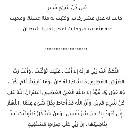
عَلَى كُلِّ شَيْءِ قَدِيرِ.
كانت له عدل عشر رقاب، وكتبت له مئة حسنة، ومحيت
عنه مئة سيئة، وكانت له حرزا من الشيطان.
************************
اللَّهُمَّ أَنْتَ رَبِّي لا إِلَهَ إِلا أَنْتَ ، عَلَيْكَ تَوَكَّلْتُ ، وَأَنْتَ رَبُّ
الْعَرْشِ الْعَظِيمِ , مَا شَاءَ اللَّهُ كَانَ ، وَمَا لَمْ يَشَأْ لَمْ يَكُنْ ،
وَلا حَوْلَ وَلا قُوَّةَ إِلا بِاللَّهِ الْعَلِيِّ الْعَظِيمِ , أَعْلَمُ أَنَّ اللَّهَ عَلَى
كُلِّ شَيْءٍ قَدِيرٌ ، وَأَنَّ اللَّهَ قَدْ أَحَاطَ بِكُلِّ شَيْءٍ عِلْمًا , اللَّهُمَّ
إِنِّي أَعُوذُ بِكَ مِنْ شَرِّ نَفْسِي ، وَمِنْ شَرِّ كُلِّ دَابَّةٍ أَنْتَ آخِذٌ
بِنَاصِيَتِهَا ، إِنَّ رَبِّي عَلَى صِرَاطٍ مُسْتَقِيمٍ.