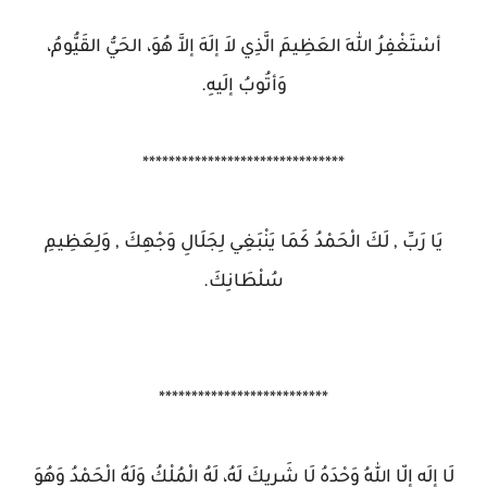
أسْتَغْفِرُ اللهَ العَظِيمَ الَّذِي لاَ إلَهَ إلاَّ هُوَ، الحَيُّ القَيُّومُ،
وَأتُوبُ إلَيهِ.
*******************************
يَا رَبِّ , لَكَ الْحَمْدُ كَمَا يَنْبَغِي لِجَلَالِ وَجْهِكَ , وَلِعَظِيمِ
سُلْطَانِكَ.
**************************
لَا إلَه إلّا اللهُ وَحْدَهُ لَا شَرِيكَ لَهُ، لَهُ الْمُلْكُ وَلَهُ الْحَمْدُ وَهُوَ