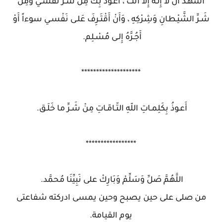
أَشْهَـدُ أَنْ لا إِلـهَ إِلاّ أَنْت ، أَعـوذُ بِكَ مِن شَـرِّ نَفْسـي وَمِن
شَـرِّ الشَّيْـطانِ وَشِرْكِهِ ، وَأَنْ أَقْتَـرِفَ عَلـى نَفْسـي سوءاً أَوْ
أَجُـرَّهُ إِلـى مُسْـلِم.
********************
أَعـوذُ بِكَلِمـاتِ اللّهِ التّـامّـاتِ مِنْ شَـرِّ ما خَلَـق.
*****************
اللَّهُمَّ صَلِّ وَسَلِّمْ وَبَارِكْ على نَبِيِّنَا مُحمَّد.
من صلى على حين يصبح وحين يمسى ادركته شفاعتى
يوم القيامة.