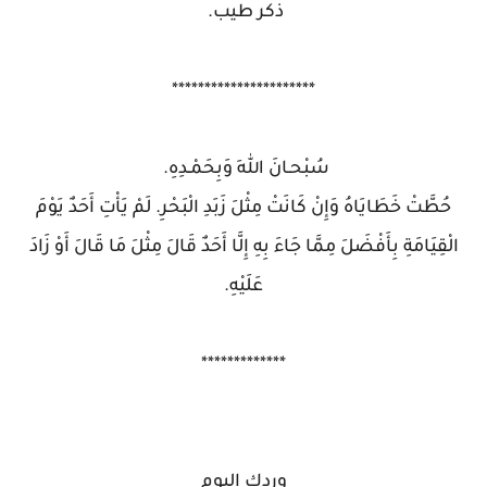
ذكر طيب.
**********************
سُبْحـانَ اللهِ وَبِحَمْـدِهِ.
حُطَّتْ خَطَايَاهُ وَإِنْ كَانَتْ مِثْلَ زَبَدِ الْبَحْرِ. لَمْ يَأْتِ أَحَدٌ يَوْمَ
الْقِيَامَةِ بِأَفْضَلَ مِمَّا جَاءَ بِهِ إِلَّا أَحَدٌ قَالَ مِثْلَ مَا قَالَ أَوْ زَادَ
عَلَيْهِ.
*************
وردك اليوم