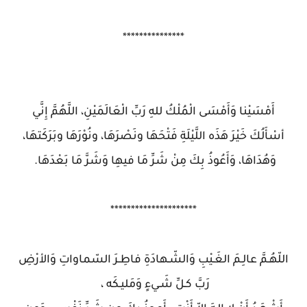
***************
أَمْسَيْنا وَأَمْسَى الْمُلْكُ للهِ رَبِّ الْعَالَمَيْنِ، اللَّهُمَّ إِنَّي
أسْأَلُكَ خَيْرَ هَذَه اللَّيْلَةِ فَتْحَهَا ونَصْرَهَا، ونُوْرَهَا وبَرَكَتهَا،
وَهُدَاهَا، وَأَعُوذُ بِكَ مِنْ شَرِّ مَا فيهِا وَشَرَّ مَا بَعْدَهَا.
*********************
اللّهُـمَّ عالِـمَ الغَـيْبِ وَالشّـهادَةِ فاطِـرَ السّماواتِ وَالأرْضِ
رَبَّ كـلِّ شَـيءٍ وَمَليـكَه ،