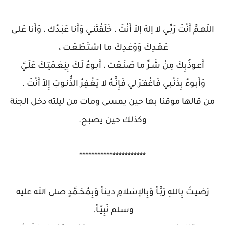
اللّهـمَّ أَنْتَ رَبِّـي لا إلهَ إلاّ أَنْتَ ، خَلَقْتَنـي وَأَنا عَبْـدُك ، وَأَنا عَلـى
عَهْـدِكَ وَوَعْـدِكَ ما اسْتَـطَعْـت ،
أَعـوذُبِكَ مِنْ شَـرِّ ما صَنَـعْت ، أَبـوءُ لَـكَ بِنِعْـمَتِـكَ عَلَـيَّ
وَأَبـوءُ بِذَنْـبي فَاغْفـِرْ لي فَإِنَّـهُ لا يَغْـفِرُ الذُّنـوبَ إِلاّ أَنْتَ .
من قالها موقنا بها حين يمسى ومات من ليلته دخل الجنة
وكذلك حين يصبح.
**********************
رَضيـتُ بِاللهِ رَبَّـاً وَبِالإسْلامِ ديـناً وَبِمُحَـمَّدٍ صلى الله عليه
وسلم نَبِيّـاً.