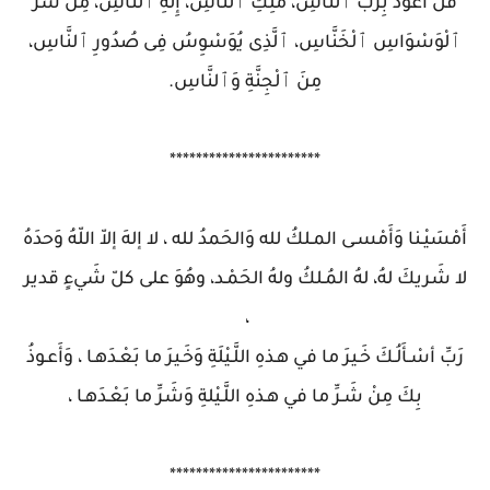
قُلْ أَعُوذُ بِرَبِّ ٱلنَّاسِ، مَلِكِ ٱلنَّاسِ، إِلَٰهِ ٱلنَّاسِ، مِن شَرِّ
ٱلْوَسْوَاسِ ٱلْخَنَّاسِ، ٱلَّذِى يُوَسْوِسُ فِى صُدُورِ ٱلنَّاسِ،
مِنَ ٱلْجِنَّةِ وَٱلنَّاسِ.
***********************
أَمْسَيْـنا وَأَمْسـى المـلكُ لله وَالحَمدُ لله ، لا إلهَ إلاّ اللّهُ وَحدَهُ
لا شَريكَ لهُ، لهُ المُـلكُ ولهُ الحَمْـد، وهُوَ على كلّ شَيءٍ قدير
،
رَبِّ أسْـأَلُـكَ خَـيرَ ما في هـذهِ اللَّـيْلَةِ وَخَـيرَ ما بَعْـدَهـا ، وَأَعـوذُ
بِكَ مِنْ شَـرِّ ما في هـذهِ اللَّـيْلةِ وَشَرِّ ما بَعْـدَهـا ،
***********************