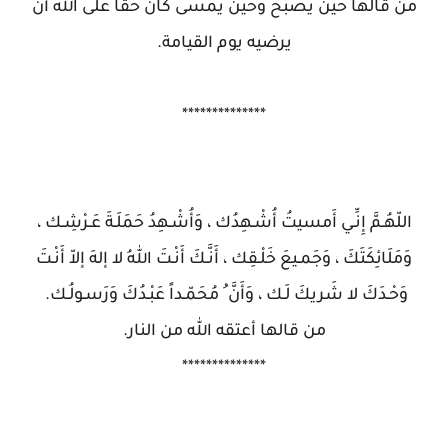
من قالها حين يصبح وحين يمسى كان حقا على الله أن
يرضيه يوم القيامة.
**************
اللّهُـمَّ إِنِّـي أَمسيتُ أُشْـهِدُك ، وَأُشْـهِدُ حَمَلَـةَ عَـرْشِـك ،
وَمَلَائِكَتَكَ ، وَجَمـيعَ خَلْـقِك ، أَنَّـكَ أَنْـتَ اللهُ لا إلهَ إلاّ أَنْـتَ
وَحْـدَكَ لا شَريكَ لَـك ، وَأَنَّ ُ مُحَمّـداً عَبْـدُكَ وَرَسـولُـك.
من قالها أعتقه الله من النار.
**************