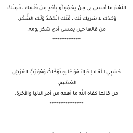
اللّهُـمَّ ما أَمسى بي مِـنْ نِعْـمَةٍ أَو بِأَحَـدٍ مِـنْ خَلْـقِك ، فَمِـنْكَ
وَحْـدَكَ لا شريكَ لَـك ، فَلَـكَ الْحَمْـدُ وَلَـكَ الشُّكْـر.
من قالها حين يمسى أدى شكر يومه.
****************
حَسْبِـيَ اللّهُ لا إلهَ إلاّ هُوَ عَلَـيهِ تَوَكَّـلتُ وَهُوَ رَبُّ العَرْشِ
العَظـيم.
من قالها كفاه الله ما أهمه من أمر الدنيا والأخرة.
*******************