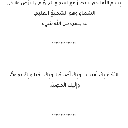
بِسـمِ اللهِ الذي لا يَضُـرُّ مَعَ اسمِـهِ شَيءٌ في الأرْضِ وَلا في
السّمـاءِ وَهـوَ السّمـيعُ العَلـيم.
لم يضره من الله شيء.
**************
اللّهُـمَّ بِكَ أَمْسَـينا وَبِكَ أَصْـبَحْنا، وَبِكَ نَحْـيا وَبِكَ نَمُـوتُ
وَإِلَـيْكَ الْمَصِيرُ.
**************