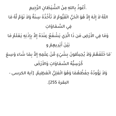
.أَعُوذُ بِاللهِ مِنْ الشَّيْطَانِ الرَّجِيمِ
اللّهُ لاَ إِلَـهَ إِلاَّ هُوَ الْحَيُّ الْقَيُّومُ لاَ تَأْخُذُهُ سِنَةٌ وَلاَ نَوْمٌ لَّهُ مَا
فِي السَّمَاوَاتِ
وَمَا فِي الأَرْضِ مَن ذَا الَّذِي يَشْفَعُ عِنْدَهُ إِلاَّ بِإِذْنِهِ يَعْلَمُ مَا
بَيْنَ أَيْدِيهِمْ و
َمَا خَلْفَهُمْ وَلاَ يُحِيطُونَ بِشَيْءٍ مِّنْ عِلْمِهِ إِلاَّ بِمَا شَاء وَسِعَ
كُرْسِيُّهُ السَّمَاوَاتِ وَالأَرْضَ
وَلاَ يَؤُودُهُ حِفْظُهُمَا وَهُوَ الْعَلِيُّ الْعَظِيمُ. [آية الكرسى -
البقرة 255].