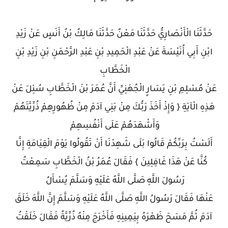
حَدَّثَنَا الْأَنْصَارِيُّ حَدَّثَنَا مَعْنٌ حَدَّثَنَا مَالِكُ بْنُ أَنَسٍ عَنْ زَيْدِ
ابْنِ أَبِي أُنَيْسَةَ عَنْ عَبْدِ الْحَمِيدِ بْنِ عَبْدِ الرَّحْمَنِ بْنِ زَيْدِ بْنِ
الْخَطَّابِ
عَنْ مُسْلِمِ بْنِ يَسَارٍ الْجُهَنِيِّ أَنَّ عُمَرَ بْنَ الْخَطَّابِ سُئِلَ عَنْ
هَذِهِ الْآيَةِ { وَإِذْ أَخَذَ رَبُّكَ مِنْ بَنِي آدَمَ مِنْ ظُهُورِهِمْ ذُرِّيَّتَهُمْ
وَأَشْهَدَهُمْ عَلَى أَنْفُسِهِمْ
أَلَسْتُ بِرَبِّكُمْ قَالُوا بَلَى شَهِدْنَا أَنْ تَقُولُوا يَوْمَ الْقِيَامَةِ إِنَّا
كُنَّا عَنْ هَذَا غَافِلِينَ } فَقَالَ عُمَرُ بْنُ الْخَطَّابِ سَمِعْتُ
رَسُولَ اللَّهِ صَلَّى اللَّهُ عَلَيْهِ وَسَلَّمَ يُسْأَلُ
عَنْهَا فَقَالَ رَسُولُ اللَّهِ صَلَّى اللَّهُ عَلَيْهِ وَسَلَّمَ إِنَّ اللَّهَ خَلَقَ
آدَمَ ثُمَّ مَسَحَ ظَهْرَهُ بِيَمِينِهِ فَأَخْرَجَ مِنْهُ ذُرِّيَّةً فَقَالَ خَلَقْتُ