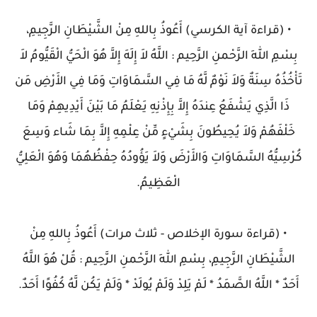
• (قراءة آية الكرسي) أَعُوذُ بِاللهِ مِنْ الشَّيْطَانِ الرَّجِيمِ،
بِسْمِ اللهِ الرَّحْمنِ الرَّحِيم : اللَّهُ لاَ إِلَهَ إِلاَّ هُوَ الْحَيُّ الْقَيُّومُ لاَ
تَأْخُذُهُ سِنَةٌ وَلاَ نَوْمٌ لَّهُ مَا فِي السَّمَاوَاتِ وَمَا فِي الأَرْضِ مَن
ذَا الَّذِي يَشْفَعُ عِندَهُ إِلاَّ بِإِذْنِهِ يَعْلَمُ مَا بَيْنَ أَيْدِيهِمْ وَمَا
خَلْفَهُمْ وَلاَ يُحِيطُونَ بِشَيْءٍ مِّنْ عِلْمِهِ إِلاَّ بِمَا شَاء وَسِعَ
كُرْسِيُّهُ السَّمَاوَاتِ وَالأَرْضَ وَلاَ يَؤُودُهُ حِفْظُهُمَا وَهُوَ الْعَلِيُّ
الْعَظِيمُ.
• (قراءة سورة الإخلاص - ثلاث مرات) أَعُوذُ بِاللهِ مِنْ
الشَّيْطَانِ الرَّجِيمِ، بِسْمِ اللهِ الرَّحْمنِ الرَّحِيم : قُلْ هُوَ اللَّهُ
أَحَدٌ * اللَّهُ الصَّمَدُ * لَمْ يَلِدْ وَلَمْ يُولَدْ * وَلَمْ يَكُن لَّهُ كُفُوًا أَحَدٌ.