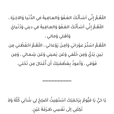
******************
اللّهُـمَّ إِنِّـي أسْـأَلُـكَ العَـفْوَ وَالعـافِـيةَ في الدُّنْـيا وَالآخِـرَة ،
اللّهُـمَّ إِنِّـي أسْـأَلُـكَ العَـفْوَ وَالعـافِـيةَ في ديني وَدُنْـيايَ
وَأهْـلي وَمالـي ،
اللّهُـمَّ اسْتُـرْ عـوْراتي وَآمِـنْ رَوْعاتـي ، اللّهُـمَّ احْفَظْـني مِن
بَـينِ يَدَيَّ وَمِن خَلْفـي وَعَن يَمـيني وَعَن شِمـالي ، وَمِن
فَوْقـي ، وَأَعـوذُ بِعَظَمَـتِكَ أَن أُغْـتالَ مِن تَحْتـي.
*******************
يَا حَيُّ يَا قيُّومُ بِرَحْمَتِكَ أسْتَغِيثُ أصْلِحْ لِي شَأنِي كُلَّهُ وَلاَ
تَكِلْنِي إلَى نَفْسِي طَـرْفَةَ عَيْنٍ.