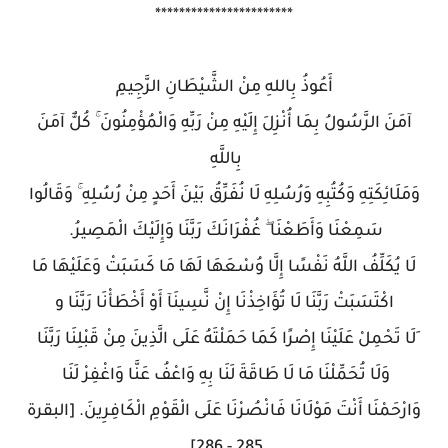
***********************
أَعُوذُ بِاللهِ مِنْ الشَّيْطَانِ الرَّجِيمِ
آمَنَ الرَّسُولُ بِمَا أُنْزِلَ إِلَيْهِ مِنْ رَبِّهِ وَالْمُؤْمِنُونَ ۚ كُلٌّ آمَنَ
بِاللَّهِ
وَمَلَائِكَتِهِ وَكُتُبِهِ وَرُسُلِهِ لَا نُفَرِّقُ بَيْنَ أَحَدٍ مِنْ رُسُلِهِ ۚ وَقَالُوا
سَمِعْنَا وَأَطَعْنَا ۖ غُفْرَانَكَ رَبَّنَا وَإِلَيْكَ الْمَصِيرُ.
لَا يُكَلِّفُ اللَّهُ نَفْسًا إِلَّا وُسْعَهَا لَهَا مَا كَسَبَتْ وَعَلَيْهَا مَا
اكْتَسَبَتْ رَبَّنَا لَا تُؤَاخِذْنَا إِنْ نَّسِينَآ أَوْ أَخْطَأْنَا رَبَّنَا و
َلَا تَحْمِلْ عَلَيْنَا إِصْرًا كَمَا حَمَلْتَهُ عَلَى الَّذِينَ مِنْ قَبْلِنَا رَبَّنَا
وَلَا تُحَمِّلْنَا مَا لَا طَاقَةَ لَنَا بِهِ وَاعْفُ عَنَّا وَاغْفِرْ لَنَا
وَارْحَمْنَا أَنْتَ مَوْلَانَا فَانْصُرْنَا عَلَى الْقَوْمِ الْكَافِرِينَ. [البقرة