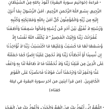
• قراءة (خواتيم سورة البقرة) أَعُوذُ بِاللهِ مِنْ الشَّيْطَانِ
الرَّجِيمِ، بِسْمِ اللهِ الرَّحْمنِ الرَّحِيم : آمَنَ الرَّسُولُ بِمَا أُنزِلَ
إِلَيْهِ مِن رَّبِّهِ وَالْمُؤْمِنُونَ كُلٌّ آمَنَ بِاللّهِ وَمَلآئِكَتِهِ وَكُتُبِهِ
وَرُسُلِهِ لاَ نُفَرِّقُ بَيْنَ أَحَدٍ مِّن رُّسُلِهِ وَقَالُواْ سَمِعْنَا وَأَطَعْنَا
غُفْرَانَكَ رَبَّنَا وَإِلَيْكَ الْمَصِيرُ * لاَ يُكَلِّفُ اللّهُ نَفْسًا إِلاَّ
وُسْعَهَا لَهَا مَا كَسَبَتْ وَعَلَيْهَا مَا اكْتَسَبَتْ رَبَّنَا لاَ تُؤَاخِذْنَا
إِن نَّسِينَا أَوْ أَخْطَأْنَا رَبَّنَا وَلاَ تَحْمِلْ عَلَيْنَا إِصْرًا كَمَا حَمَلْتَهُ
عَلَى الَّذِينَ مِن قَبْلِنَا رَبَّنَا وَلاَ تُحَمِّلْنَا مَا لاَ طَاقَةَ لَنَا بِهِ وَاعْفُ
عَنَّا وَاغْفِرْ لَنَا وَارْحَمْنَآ أَنتَ مَوْلاَنَا فَانصُرْنَا عَلَى الْقَوْمِ
الْكَافِرِينَ. (من قرأ آيتين من آخر سورة البقرة في ليلة
كفتاه)
• اللَّهُمَّ إِنِّي أَعُوذُ بِكَ مِنْ الْهَمِّ وَالْحَزَنِ، وَأَعُوذُ بِكَ مِنْ الْعَجْزِ