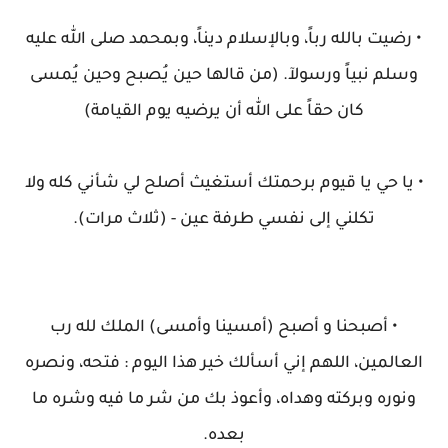
• رضيت بالله رباً، وبالإسلام ديناً، وبمحمد صلى الله عليه
وسلم نبياً ورسولآ. (من قالها حين يُصبح وحين يُمسى
كان حقاً على الله أن يرضيه يوم القيامة)
• يا حي يا قيوم برحمتك أستغيث أصلح لي شأني كله ولا
تكلني إلى نفسي طرفة عين - (ثلاث مرات).
• أصبحنا و أصبح (أمسينا وأمسى) الملك لله رب
العالمين، اللهم إني أسألك خير هذا اليوم : فتحه، ونصره
ونوره وبركته وهداه، وأعوذ بك من شر ما فيه وشره ما
بعده.