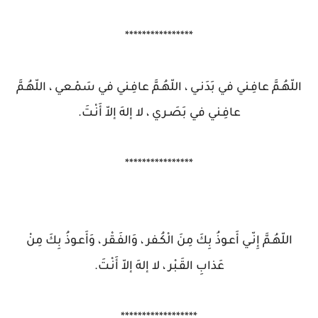
****************
اللّهُـمَّ عافِـني في بَدَنـي ، اللّهُـمَّ عافِـني في سَمْـعي ، اللّهُـمَّ
عافِـني في بَصَـري ، لا إلهَ إلاّ أَنْـتَ.
****************
اللّهُـمَّ إِنّـي أَعـوذُ بِكَ مِنَ الْكُـفر ، وَالفَـقْر ، وَأَعـوذُ بِكَ مِنْ
عَذابِ القَـبْر ، لا إلهَ إلاّ أَنْـتَ.