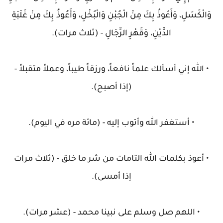
وَالْكَسَلِ، وَأَعُوذُ بِكَ مِنْ الْجُبْنِ وَالْبُخْلِ، وَأَعُوذُ بِكَ مِنْ غَلَبَةِ
الدَّيْنِ، وَقَهْرِ الرِّجَالِ - (ثلاث مرات).
• الله إني أسألك علماً نافعاً، ورزقاً طيباً، وعملاً متقبلاً -
(إذا أصبح).
• أستغفر الله وأتوب إليه - (مائة مره في اليوم).
• أعوذ بكلمات الله التامات من شر ما خلق - (ثلاث مرات
إذا أمسى).
• اللهم صل وسلم على نبينا محمد - (عشر مرات).