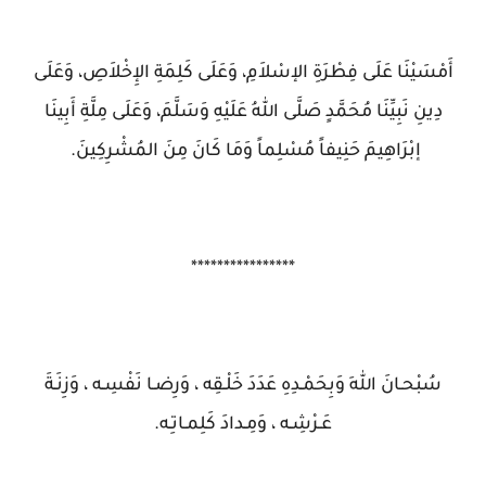
أَمْسَيْنَا عَلَى فِطْرَةِ الإسْلاَمِ، وَعَلَى كَلِمَةِ الإِخْلاَصِ، وَعَلَى
دِينِ نَبِيِّنَا مُحَمَّدٍ صَلَّى اللهُ عَلَيْهِ وَسَلَّمَ، وَعَلَى مِلَّةِ أَبِينَا
إبْرَاهِيمَ حَنِيفاً مُسْلِماً وَمَا كَانَ مِنَ المُشْرِكِينَ.
****************
سُبْحـانَ اللهِ وَبِحَمْـدِهِ عَدَدَ خَلْـقِه ، وَرِضـا نَفْسِـه ، وَزِنَـةَ
عَـرْشِـه ، وَمِـدادَ كَلِمـاتِـه.