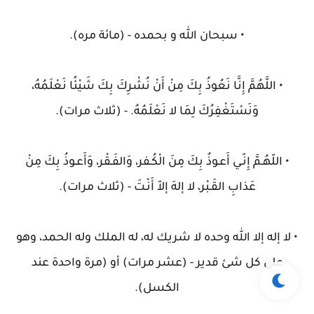
• سبحان الله و بحمده - (مائة مره).
• اللَّهُمَّ إِنَّا نَعُوذُ بِكَ مِنْ أَنْ نُشْرِكَ بِكَ شَيْئًا نَعْلَمُهُ،
وَنَسْتَغْفِرُكَ لِمَا لا نَعْلَمُهُ. - (ثلاث مرات).
• اللّهُـمَّ إِنّـي أَعـوذُ بِكَ مِنَ الْكُـفر، وَالفَـقْر، وَأَعـوذُ بِكَ مِنْ
عَذابِ القَـبْر، لا إلهَ إلاّ أَنْـتَ - (ثلاث مرات).
• لا إله إلا الله وحده لا شريك له، له الملك وله الحمد، وهو
على كل شئ قدير - (عشر مرات) أو (مرة واحدة عند
الكسل).