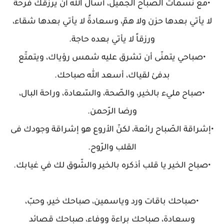
•مع نسمات الصّباح الجميل، أسأل الله أن يرزقك فرحةً
لا يأتي بعدها حزن ولا همّ، وسعادةً لا يأتي بعدها شقاء،
ورزقاً لا يأتي بعده حاجة.
•صباحي يتمنّى أن تشرق عليه شمس رؤياك، ويتمتّع
بدفئ لقياك، أسعد الله صباحك.
•صباح مليء بالخير، والصّحة، والسّعادة، وراحة البال،
ورضا الرّحمن.
•إشراقة الصّباح رائعة، لكنّ الأروع هو إشراقة وجودك فى
القلب والرّوح.
•صباح الخير يا قلب أذكره بالخير والشّوق لك في غيابك.
•صباحك باقات ورد وياسمين، صباحك خير، وحبّ،
وسعادة، صباحك براءة ووفاء، صباحك قصائد