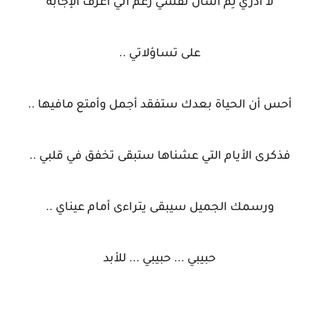
لا أدري لِم أسأل نفسي رغم أني أعرف الإجابة
على تساؤلاتي ..
أحس أن الحياة بعدك ستفقد أجمل وأمتع مافيها ..
فذكرى الأيام التي عشناها ستبقى تخفق في قلبي ..
ورسمك الجميل سيبقى يتراءى أمام عيناي ..
حبيبي ... حبيبي ... للأبد