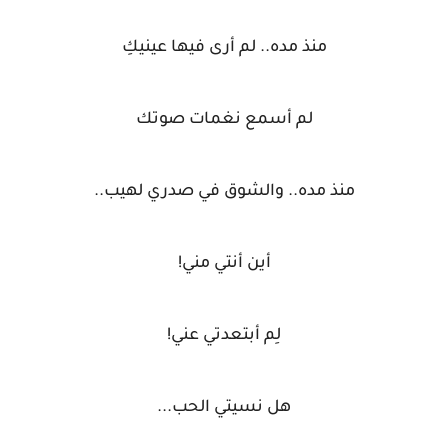
منذ مده.. لم أرى فيها عينيكِ
لم أسمع نغمات صوتك
منذ مده.. والشوق في صدري لهيب..
أين أنتي مني!
لِم أبتعدتي عني!
هل نسيتي الحب...