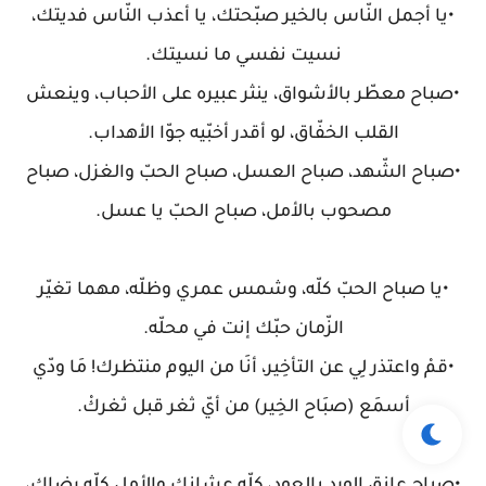
•يا أجمل النّاس بالخير صبّحتك، يا أعذب النّاس فديتك،
نسيت نفسي ما نسيتك.
•صباح معطّر بالأشواق، ينثر عبيره على الأحباب، وينعش
القلب الخفّاق، لو أقدر أخبّيه جوّا الأهداب.
•صباح الشّهد، صباح العسل، صباح الحبّ والغزل، صباح
مصحوب بالأمل، صباح الحبّ يا عسل.
•يا صباح الحبّ كلّه، وشمس عمري وظلّه، مهما تغيّر
الزّمان حبّك إنت في محلّه.
•قمْ واعتذر لِي عن التأخِير، أنَا من اليوم منتظرك! مَا ودّي
أسمَع (صبَاح الخِير) من أيّ ثغر قبل ثغركْ.