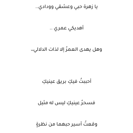
يا زهرة حبي وعشقي وودادي..
أهديكي عمري ..
وهل يهدى العمرُ إلا لذات الدلالي،،
أحببتُ فيكِ بريق عينيكِ
فسحرُ عينيكِ ليس له مثيل
وقعتُ أسير حبهما من نظرةٍ