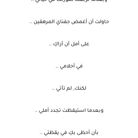
وبعدما تربعت صورتك في خيالي ..
حاولت أن أغمض جفناي المرهقين ..
على أمل أن أراكِ ..
في أحلامي ..
لكنك ِ لم تأتي ..
وبعدما استيقظت تجدد أملي ..
بأن أحظى بكِ في يقظتي ..