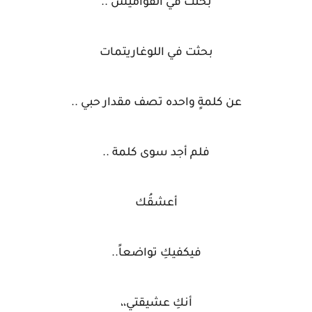
بحثت في القواميس ..
بحثت في اللوغاريتمات
عن كلمةٍ واحده تصف مقدار حبي ..
فلم أجد سوى كلمة ..
أعشقُك
فيكفيكِ تواضعاً..
أنكِ عشيقتي،،