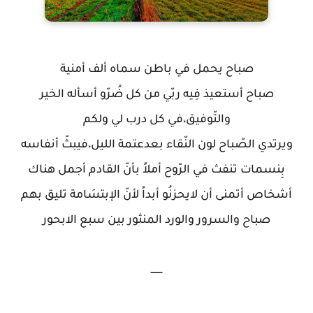
صباح يحمل في باطن سماه ألف أمنية
صباح أستعيذ فِيه ربّي من كل ضُرّو أسأله الخير
والتّوفيق،في كل درب لي ولكم
ويرتدي الصّباح لون النّقاء بعدعتمة الليل،فيبثّ أنفاسه
بِنسمات تنفث في الرّوح أملاً بأنّ القادم أجمل هناك
أشخاص أتمنى أن لايحزنُو أبداً لأنّ الإبتسَامة تليق بهم
صباح والسرور والورد المنثور بين سبع الابحور
ــــــــ