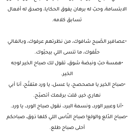
الابتسامة، وحبّ له برهان يفوق الحكايا، وصدق له أفعال
تسابق كلامه.
•عصافير الصّبح شافوك، من نظرتهم عرفوك، وبالغالي
حلّفوك، ما تنسى اللي بيحبّوك.
•همسة حبّ ونبضة شوق، تقول لك صباح الخير لوجه
الخير.
•صباح الخير يا مصحصح، يا عسل، يا ورد متفتّح، أنا أبي
نهاري خير، قلت برقمك أتصبّح.
•أنا وعبير الورد، ونسمة البرد، نقول صباح الورد، يا ورد.
•صباح الدّلع والولع! صباح النّاس اللي كلها ذوق، صباحكم
أحلى صباح طلع.