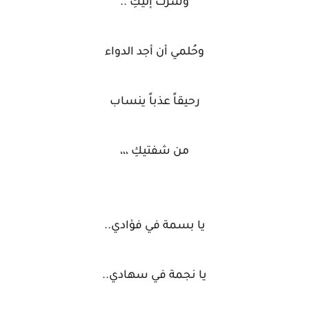
وسرت إليكِ ..
وحُلمي أن أجد الدواء
رحيقاً عذباً ينساب
من شفتيكِ ،،،
يا بسمة في فؤادي..
يا نجمة في سهادي..