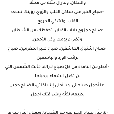
والمكان، ومازال حبّك فى محلّه.
•صباح الخير على ساكن القلب والرّوح، رؤيتك تسعد
القلب، وتشفي الجروح.
•صباح ممزوج بآيات القرآن، تحفظك من الشّيطان،
وتضيء يومك بإذن الرّحمن.
•صباح اشتياق العاشقين، صباح صبر المغرمين، صباح
برائحة الورد والياسمين.
•أنظر من النّافذة فى كلّ صباح لأراك، فأنت الشّمس التي
لن تخذل السّماء برحيلها.
•يا أجمل صباحاتي، ويا أحلى إشراقاتي، الصّباح جميل
بطبعه، لكنّه بإشراقتك أجمل.
•له منّي صباح الخير فيه خير السّجايا، وصباح النّور فيه نور