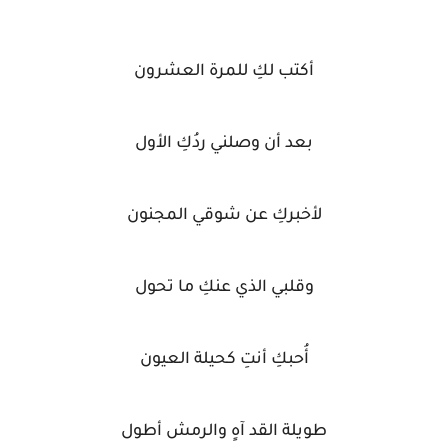
أكتب لكِ للمرة العشرون
بعد أن وصلني ردُكِ الأول
لأخبركِ عن شوقي المجنون
وقلبي الذي عنكِ ما تحول
أُحبكِ أنتِ كحيلة العيون
طويلة القد آهٍ والرمش أطول