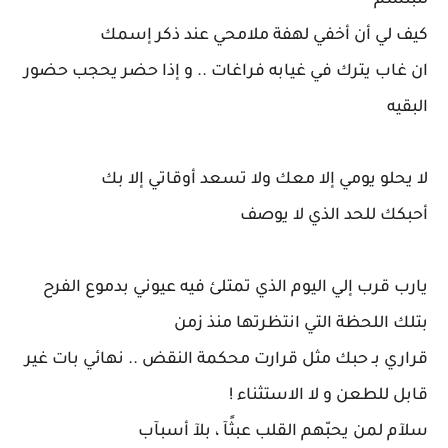
لتبتسم
كيف لي أن أخفي لهفة ملامحي عند ذكر إسمك
ان غاب يترك في غيابه فراغات .. و إذا حضر يحجب حضور
البقيه
لا يحلو يومي إلا معك ولا تسعد أوقاتي إلا بك
أحبكك للحد الذي لا يوصف
يارب قرب إلي اليوم الذي تمتلئ فيه عيوني بدموع الفرح
بتلك اللحظة التي انتظرتها منذ زمن
قراري بـ حبك مثل قرارت محكمة النقض .. نهائي بات غير
قابل للطعن و لا الاستثناء !
سلآم لمن يحبّهم القلب عبثًآ ، بلآ أسبآب