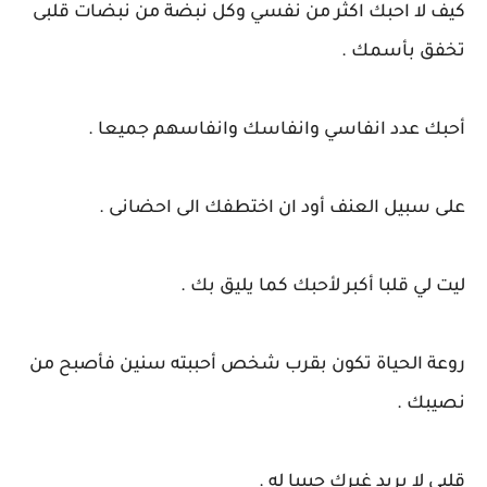
كيف لا احبك اكثر من نفسي وكل نبضة من نبضات قلبى
تخفق بأسمك .
أحبك عدد انفاسي وانفاسك وانفاسهم جميعا .
على سبيل العنف أود ان اختطفك الى احضانى .
ليت لي قلبا أكبر لأحبك كما يليق بك .
روعة الحياة تكون بقرب شخص أحببته سنين فأصبح من
نصيبك .
قلبي لا يريد غيرك حبيبا له .