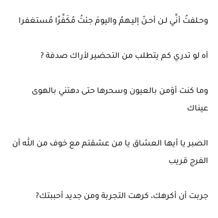
‏وحـلفتُ أنِّي لـن أحـنّ إليـهمُ واليومَ جئتُ مُكَفِّرًا مُستغفرا
آه لو تدري كم يتطلب من التحضير لأراك صدفة ?
وما كنت أؤمن بالعيون وسحرها حتى دهتني بالهوى
عيناك
الصبر يا أيها العشاق يا من عشقتم مع خوف من الله أن
الفرج قريب
جربت أن أكرهك، كرهت التجربة ومن جديد أحببتك?