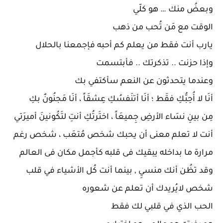
وبعضُ منك … هو كلّي
الوقت مع مَن تُحب من ذهب
يارب أنت فقط من يعلم كم أحبه فإجمعنا بالحلال
وإذا حزنت .. تذكرتك .. فأبتسمت
وعندما يتحدثون عن النعم سأكتفي بك
أنَا لا أُحِبُّكِ فقَط ؛ أنَا أتنَفسُكِ عِشقَاً ، أنَا مَجنُونٌ بكِ
مِن بينِ نسَاء الأرضِ جِميعَاً ، اختَرتُكِ أنتِ لتَكُونينَ أميرَتي
أنت لا تعلم معنى أن يحبك شخص مُتعَب ، شخص رغم
مرارة ما بداخله يبقيك فى قلبه كأجمل مكان فى العالم
وقد تظُن أنك منسيِ , بينما أنت كُل الأشياء في قلب
شخص لايُريدك أن تعلم عن شعوره
الحب الذي في قلبي لك فقط