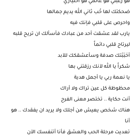
هو رغبتيّ هو عالمي هو اختياري
ضحكتك لها حُب ثاني الله يديم جمالها
واحرص على قلبي فإنك فيه
يارب لقد عشقت أحد من عبادك فأسألك ان تريح قلبه
ليرتاح قلبي دائماً
أحَبَبّتك صدفة وسأعشقكك للآبد
شكراً يا الله لآنك رزقتني بها
يا نعمة ربي يا أجمل هدية
محظوظة كل عين تراك ولا أراك
أنت حكاية .. تختصر معنى الفرح
هناك شخص يعيش من أجلك ولا يريد ان يفقدك .. هو
أنا
تعديت مرحلة الحب والعشق فأنا أتنفسك الآن