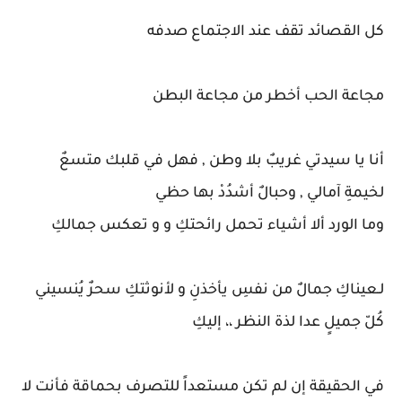
كل القصائد تقف عند الاجتماع صدفه
مجاعة الحب أخطر من مجاعة البطن
أنا يا سيدتي غريبٌ بلا وطن , فهل في قلبك متسعٌ
لخيمةِ آمالي , وحبالٌ أشدُدْ بها حظي
وما الورد ألا أشياء تحمل رائحتكِ و و تعكس جمالكِ
‏لـعيناكِ جمالٌ ‏من نفسِ يأخذنِ ‏و لأنوثتكِ سحرٌ ‏يُنسيني
كُلّ جميلٍ ‏عدا لذة النظر ،، إليكِ
في الحقيقة إن لم تكن مستعداً للتصرف بحماقة فأنت لا