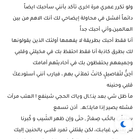
ولو تكرر عمري مرة اخرى تأكد بأنني سأحبك ايضاً
دائماً أفشل في محاولة إيضاحي لك أنك الاهم من بين
العالمين،وأني أحبك جداً
‏أنا فقط أحبك بطريقة لا يفهمها أولئك الذين يقولونها
لك بطرق كاذبة أنا فقط احتفظ بك في مخيلتي وقلبي
وجميعهم يحتفظون بك في أحاديثهم أمامك
أحِنُّ لتَفاصيلٍ كانتْ تملأني بهم ، فيارب أنني أستودعكَ
قلبي وحنينه
مآ ظل شي بعد ينگال وياك الحجي شينفع ! العتب مرآت
فشله يصير إذا مايلگهہ أذن تسمع
سنبقَى بالحُب صِغارٌ , حتَى وإن ظهر الشَيب و كُبرنا
لم يقتلني غيابــك، لكن يقتلني تمرد قلبـــي بالحنـين إليك