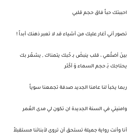
احببتك حباً فاق حجم قلبي
تصور أني أغار عليك من أشياء قد لا تعبر ذهنك أبداً !
بينَ أضلُعي ، قلب ينبضَ بـ حُبك يتمناك , يشعُر بك
يحتاجك بَـ حجم السماء وَ أكّثر
ربما يخبأ لنا عامنا الجديد صدفة تجمعنا سوياً
وامنيتي في السنة الجديدة ان تكون لي مدى العُمر
أنا وأنت رواية جميلة تستحق أن تروى لأبنائنا مستقبلاً