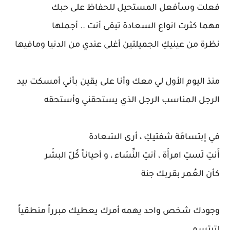
فعلت وسأفعل المستحيل للحفاظ على حبك
مهما كثرت انواع السعادة تبقى أنت .. أجملها
نظرة من عينيكِ الجميلتين أغلى عندي من الدنيا ومافيها
منذ اليوم الأول لي معك وأنا على يقين بأني أمسكت بيد
الرجل المناسب الرجل الذي يستحقني وأستحقه
في إبتسامَة شفتيكِ ، أرى السَعادة
أَنتِ لَستِ امرأَة ، أنتِ النِّسَاء ، و أحياناً كُلّ البشَر
كأن العُمر بقربك جنة
وجودك شخص واحد يهمه أمرك يعطيك مبرراً منطقياً