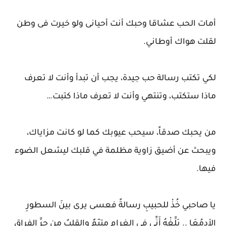
أمات الحب عشاقا وحبك أنت أحيانى ولو خيرت فى وطن
لقلت هواك أوطاني.
‏لكي تكتب رسالة حب جيدة، يجب أن تبدأ وأنت لا تعرف
ماذا ستكتب، وتنتهي وأنت لا تعرف ماذا كتبت…
من يحبك صدقاً، سيحب عيوبك كما لو كانت مزاياك،
ويبحث عن أضيق زاوية مظلمة في قلبك ليشعل الضوء
فيها.
يا صاحبي خُذْ للحبيبِ رسالةً فعسى يرى بينَ السطورِ
الأدمُعَا .. بَلِّغْهُ أَنِّي في الغرامِ متيّمٌ والقلبُ من حرِّ الفراقِ