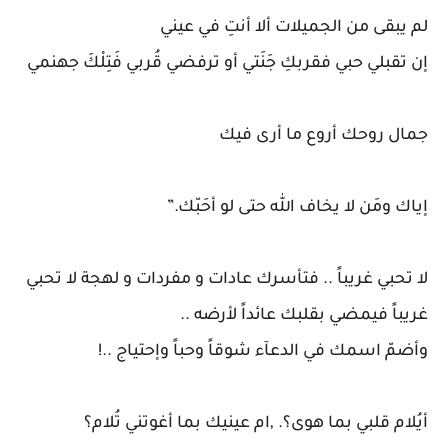
لم يبقى من الجميلات ألا أنتِ في عيني
إن تقبلي حبي فقربكِ جَنَتي أو ترفضي قُربي فَتِلْكَ جهنمي
جمال روحك أروع ما أرى فيك
إياك ومَن لا يخاف الله حتى لو أحَبّك.”
لا تحبي غريباً .. فتأسرك عادات و مفردات و لهجة لا تحبي
غريباً فيمضي بقلبك عائداً لأرضه ..
وأضمّ اسمك في الدعآء شوقاً وحباً وإحتياج ..!
‏أيُلام قلبي بما هوى؟. ‏,ام عينيك بما أغوتني تُلام؟