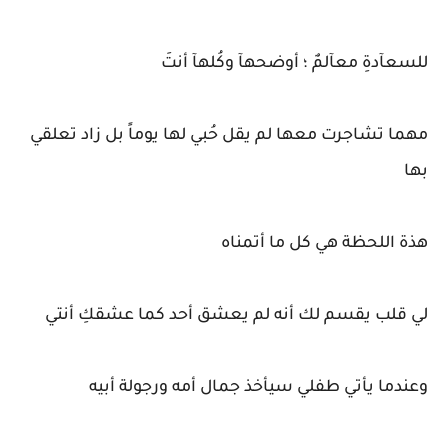
للسعآدةِ معآلمٌ ؛ أوضحهآ وكُلهآ أنتَ
مهما تشاجرت معها لم يقل حُبي لها يوماً بل زاد تعلقي
بها
هذة اللحظة هي كل ما أتمناه
لي قلب يقسم لك أنه لم يعشق أحد كما عشقكِ أنتي
وعندما يأتي طفلي سيأخذ جمال أمه ورجولة أبيه