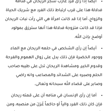
أيضاً إذا رأى فرد عازب شجر الريحان في منامه
فدلالة هذا على قرب ارتباط ذلك الفرد مع شريك الحياة
والزواج، أما إذا قد كانت امرأة هي التي رأت نبات الريحان
فإذا قد كانت متزوجة فدلالة هذا أنها سترزق بمولود
أوضح بإذن الله.
أيضاً إن رأى الشخص في حلمه الريحان مع الماء
ووجود الخضرة فإن ذلك يدل على زوال الهموم والفرحة
وقدوم الخير، ومشاهدة الريحان تدل على طيبه صاحب
الحلم وصبره على الشدائد والمصاعب وانه راضي
وصابر على قضاء الله سبحانه وتعالى.
أما إن رأى الإنسان في منامه أن على قمته ريحان
فإن كان ذلك الفرد والياً أو حاكماً عُزلَ من منصبه، ومن