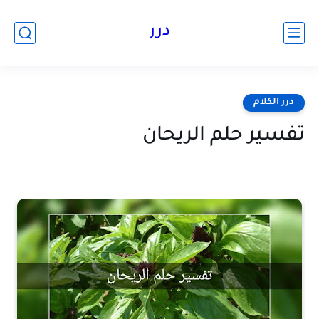
درر
درر الكلام
تفسير حلم الريحان