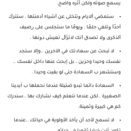
يسمع صوته ولكن أثره واضح.
ﺳﺘﻤﻀﻲ ﺍﻻﻳﺎﻡ ﻭﺗﺘﺨﻠﻰ ﻋﻦ ﺍﺷﻴﺎﺀ ﺍﺩﻣﻨﺘﻬﺎ . ﺳﺘﺘﺮﻙ
ﺍﺣﺪًﺍ ﻭﺗﻠﻐﻲ ﺣﻠﻤًﺎ . ﻭﻳﻮﻣًﺎ ﻣﺎ ﺳﺘﺠﻠﺲ ﻋﻠﻰ ﺭﺻﻴﻒ
ﺍﻟﺬﻛﺮﻯ ﻭﻻ ﺗﺼﺪﻕ ﺍﻧﻚ ﻻﺗﺰﺍﻝ ﺗﻌﻴﺶ ﺩﻭﻧﻬﺎ .
لا تبحث عن سعادتك في الآخرين ..وإلا ستجد
نفسك وحيدا وحزين ..بل إبحث عنها داخل نفسك ..
وستشعر ب السعادة حتى لو بقيت وحيدا .
السعادة دائما تبدو ضئيلة عندما نحملها ب أيدينا
الصغيرة ..لكن عندما نتعلم كيف نشارك بها ..سندرك
كم هي كبيرة وثمينة.
لا تسمح لأحد أن يأخذ الأولوية في حياتك ..عندما