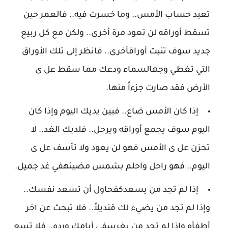
تعيد حساب الأمس.. وما خسرت فيه.. فالعمر حين
تسقط أوراقه لن تعود مرة أخرى.. ولكن مع كل ربيع
جديد سوف تنبت أوراقأخرى.. فانظر إلى تلك الأوراق
التي تغطي وجهالسماء ودعك مما سقط عل ى
الأرض فقد صارت جزءاً منها.
إذا كان الأمس ضاع.. فبين يديك اليوم وإذا كان
اليوم سوف يجمع أوراقه ويرحل.. فلديك الغد.. لا
تحزن عل ى الأمس فهو لن يعود ولا تأسف عل ى
اليوم.. فهو راحل واحلم بشمس مضيئهفي غد جميل.
إذا لم تجد من يسعدكفحاول أن تسعد نفسك..
وإذا لم تجد من يضيء لك قنديلاً.. فلا تبحث عن اخر
أطفأه وإذا لم تجد من يغرسفي أيامك ورده.. فلا تسع