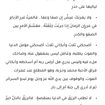
لياليها على حذرِ
ولا يغرنكَ عيشٌ إِن صفا وعفا.. فالمرءُ غررِ الأيامِ
في غررِإِن الزمانَ إِذا جربْتَ خِلْقَتَهُ.. مقسَّمُ الأمرٍ بين
الصفوِ والكدرِ.
أضحكني ثلاث وأبكاني ثلاث: أضحكني مؤمل الدنيا
والموت يطلبه، وغافل ليس بمغفول عنه، وضاحك
ملء فيه وليس يدري هل أرضى ربه أم أسخطه وأبكاني
فراق الأحبة محمد وحزبه، وهو المطلع عند غمرات
الموت، والوقوف بين يدي الله عز وجل يوم تبدو السرائر
ثم لا أدري إلى جنة أم إلى نار.
لا تطلبِ الرزقَ في الدنيا بمنقصةٍ.. فالرزقُ بالذلِّ خيرٌ