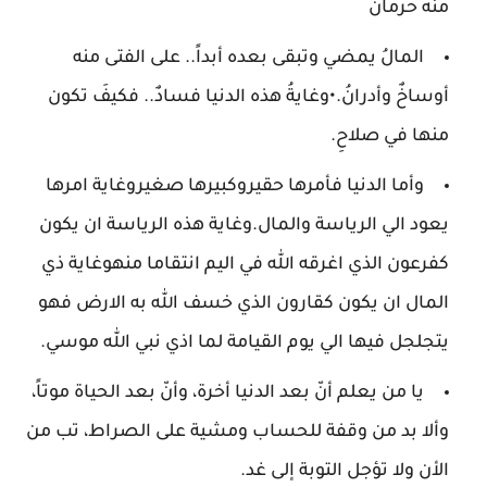
منه حرمانُ
المالُ يمضي وتبقى بعده أبداً.. على الفتى منه
أوساخٌ وأدرانُ.•وغايةُ هذه الدنيا فسادٌ.. فكيفَ تكون
منها في صلاحِ.
وأما الدنيا فأمرها حقيروكبيرها صغيروغاية امرها
يعود الي الرياسة والمال.وغاية هذه الرياسة ان يكون
كفرعون الذي اغرقه الله في اليم انتقاما منهوغاية ذي
المال ان يكون كقارون الذي خسف الله به الارض فهو
يتجلجل فيها الي يوم القيامة لما اذي نبي الله موسي.
يا من يعلم أنّ بعد الدنيا أخرة، وأنّ بعد الحياة موتاً،
وألا بد من وقفة للحساب ومشية على الصراط، تب من
الأن ولا تؤجل التوبة إلى غد.