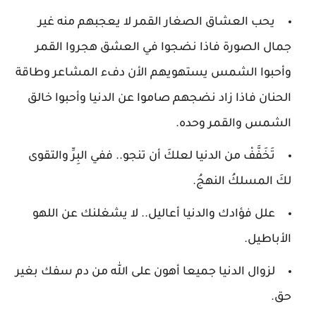
يحب العشاق الصغار القمر لا يعجبهم منه غير
جمال الصورة فاذا نضجوا في العشق هجروا القمر
وأحبوا الشمس يستهويهم الأن دفء المشاعر وطاقة
الحنان فاذا زاد نضجهم صاموا عن الدنيا وأحبوا خالق
الشمس والقمر وحده.
تَخَفَّفْ من الدنيا لعلكَ أن تنجو.. ففي البِرِّ والتقوى
لكَ المسلكُ النهجُ.
علل فؤادك والدنيا أعاليل.. لا يشغلنك عن اللهو
الأباطيل.
لزوال الدنيا جميعا أهون على الله من دم سفك بغير
حق.