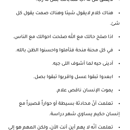
لايقلق من له أب فمابالك بمن له رب.
هناك كلام لايقول شيئا وهناك صمت يقول كل
شئ.
اذا صلح حالك مع الله صلحت احوالك مع الناس.
في كل محنة منحة فتأملوا واحسنوا الظن بالله.
آدينى حيه لما أشوف اللى جيه.
ابعدوا تبقوا عسل واقربوا تبقوا بصل.
يموت الإنسان ناقص علام.
تعلمت أنّ محادثة بسيطة أو حواراً قصيراً مع
إنسان حكيم يساوي شهر دراسة.
تعلمت أنّه لا يهم أين أنت الأن، ولكن المهم هو إلى