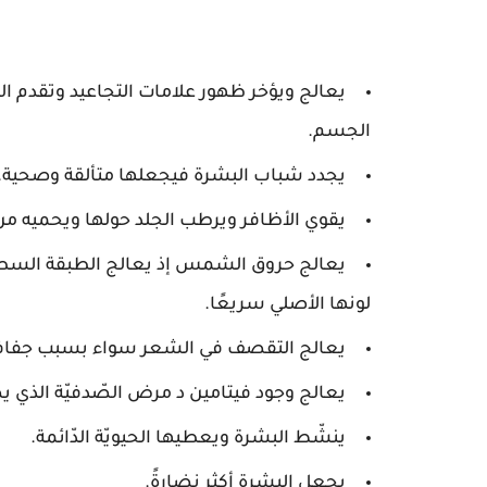
يعالج ويؤخر ظهور علامات التجاعيد وتقدم العم
الجسم.
يجدد شباب البشرة فيجعلها متألقة وصحية.
يقوي الأظافر ويرطب الجلد حولها ويحميه م
يعالج حروق الشمس إذ يعالج الطبقة السطح
لونها الأصلي سريعًا.
يعالج التقصف في الشعر سواء بسبب جفافه أو
يعالج وجود فيتامين د مرض الصّدفيّة الذي ي
ينشّط البشرة ويعطيها الحيويّة الدّائمة.
يجعل البشرة أكثر نضارةً.