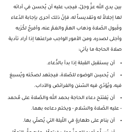
بين يدي الله عزَّ وجلّ، فيجب عليه أن يُحسن في أدائه
لها إجلالاً له وتقديساً له، فإنّ ذلك أحرى بإجابة الدّعاء
وقَبول الصّلاة وذهاب الهمّ والغمّ عنه، وأفرجُ لكُرَبه
وأجلى لصدره، ومن الأمور الواجب مراعتها إذا أراد تأدية
صلاة الحاجة ما يأتي:
أن يستقبل القبلة إذا بدأ بالدُّعاء.
أن يُحسِن الوضوء للصّلاة، فيجتهد لصحّته ويُسبغ
فيه، ويُؤدّي فيه السّنن والفرائض والآداب.
أن يَفتتح دعاء الحاجة بحمد الله والصّلاة على مُحمد
- عليه الصّلاة والسّلام - ويختم دعاءه بهما.
أن ينام على طهارةٍ في اللّيلة التي يُصلّي بها.