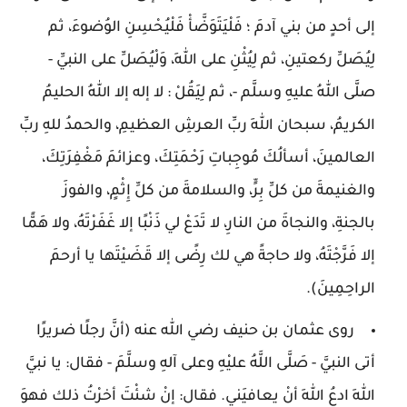
إلى أحدٍ من بني آدمَ ؛ فَلْيَتَوَضَّأْ فَلْيُحْسِنِ الوُضوءَ، ثم
لِيُصَلِّ ركعتينِ، ثم لِيُثْنِ على اللهِ، وَلْيُصَلِّ على النبيِّ -
صلَّى اللهُ عليهِ وسلَّم -، ثم لِيَقُلْ : لا إله إلا اللهُ الحليمُ
الكريمُ، سبحان اللهِ ربِّ العرشِ العظيمِ، والحمدُ للهِ ربِّ
العالمينَ، أسألُكَ مُوجِباتِ رَحْمَتِكَ، وعزائمَ مَغْفِرَتِكَ،
والغنيمةَ من كلِّ بِرٍّ، والسلامةَ من كلِّ إِثْمٍ، والفوزَ
بالجنةِ، والنجاةَ من النارِ، لا تَدَعْ لي ذَنْبًا إلا غَفَرْتَهُ، ولا هَمًّا
إلا فَرَّجْتَهُ، ولا حاجةً هي لك رِضًى إلا قَضَيْتَها يا أرحمَ
الراحِمِينَ).
روى عثمان بن حنيف رضي الله عنه (أنَّ رجلًا ضريرًا
أتى النبيَّ - صَلَّى اللَّهُ عليْهِ وعلى آلهِ وسلَّمَ - فقال: يا نبيَّ
اللهِ ادعُ اللهَ أنْ يعافيَني. فقال: إنْ شئْتَ أخرْتُ ذلك فهوَ