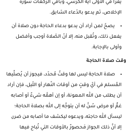
يقرأ في الأولى آية الكرسي، وباقي الرّكعات سورة
الإخلاص، ثم يدعو بالدّعاء السّابق.
يصحّ لمن أراد أن يدعو بدعاء الحاجة دون صلاة أن
يفعل ذلك، وتُقبل منه، إلا أنّ الصّلاة أوجب وأفضل
وأولى بالإجابة.
وقت صلاة الحاجة
صلاة الحاجة ليس لها وقتٌ مُحدّد، فيجوز أن يُصلِّيها
المُسلم في أيّ وقتٍ من أوقات النّهار أو اللّيل، فإن أراد
أن يطلب من الله المعونة، أو إن أهمَّه شيءٌ أو أصابه
غمٌّ أو مرض سُنَّ له أن يتوجَّه إلى الله بصلاة الحاجة؛
ليسأل الله حاجته، ويدعوه ليكشف ما أصابه من ضرر،
إلا أنَّ ذلك الجواز مَحصورٌ بالأوقات التي تُباح فيها