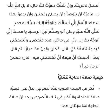
أفضلُ لآخرتِكَ، وإنْ شئْتَ دعوْتُ لكَ قال: لا بلْ ادعُ اللهَ
لي. فأمرَهُ أنْ يتوضأَ وأنْ يصليَ ركعتينِ وأنْ يدعوَ بهذا
الدعاءِ: اللَّهمَّ إنِّي أسألُكَ وأتوجَّهُ إليكَ بنبيِّكَ محمدٍ
صَلَّى اللَّهُ عليْهِ وعلى آلهِ وسلَّمَ نبيِّ الرحمةِ، يا محمدُ إنِّي
أتوجَّهُ بكَ إلى ربِّي في حاجَتي هذه فتَقضى، وتُشفعُني
فيه وتشفعُهُ فيَّ. قال: فكان يقولُ هذا مرارًا، ثم قال
بعدُ – أحسبُ أنَّ فيها: أنْ تُشفعَني فيه – قال: ففعلَ
الرجلُ فبرأَ)
كيفية صلاة الحاجة عَمَليّاً
ذُكر في السنة النبوية عدّة نُصوصٍ تدلُّ على كيفيّة
صلاة الحاجة، والنّاظر في تلك النّصوص يجد أنّ صلاة
الحاجة لها هيئتان هما: