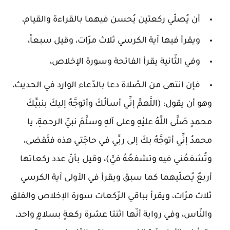
أن يُصلّي ركعتين يُحسن فيهما بالقراءة والقيام،
ويقرأ فيها آية الكرسي ثلاث مرّات، وقيل سبعاً،
وفي الثّانية يقرأ الفاتحة وسورة الإخلاص،
فإن انتهى من الصّلاة دعا بالدّعاء الوارد في الحديث،
وهو أن يقول: (اللَّهمَّ إنِّي أسألُكَ وأتوجَّهُ إليكَ بنبيِّكَ
محمدٍ صَلَّى اللَّهُ عليْهِ وعلى آلهِ وسلَّمَ نبيِّ الرحمةِ، يا
محمدُ إنِّي أتوجَّهُ بكَ إلى ربِّي في حاجَتي هذه فتَقضى،
وتُشفعُني فيه وتشفعُهُ فيَّ)، وقيل بأنّ عدد ركعاتها
أربعٌ يُصلّيهما كما سبق ويقرأ في الأولى آية الكرسي
ثلاث مرّات، ويقرأ بباقي الرّكعات سورة الإخلاص والفلق
والنّاس، وفي رواية أنّها اثنتا عشرة ركعةٍ بسلامٍ واحد،