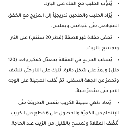
يُذوَّّب الحليب مع الماء على البارد.
يُزاد الحليب والطحين تدريجيّاً إلى المزيج مع الخفق
المتواصل حتّى يتجانس ويملس.
تحمّى مقلاة غير لاصقة (قطر 20 سنتم.) على النار
وتمسح بالزيت.
يُسكب المزيج في المقلاة بمعدّل كفكير واحد (120
ملل) ويمدّ على شكل دائرة. تُترك على النار حتّى تنشف
وتحمرّ من الجهة السفلى. ثمّ تُقلب العجينة على الوجه
الآخر حتّى تشقرّ قليلاً.
يُعاد طهي عجينة الكريب بنفس الطريقة حتّى
الإنتهاء من الكميّة والحصول على 6 قطع من الكريب.
تُنظّف المقلاة وتمسح بالقليل من الزيت عند الحاجة.