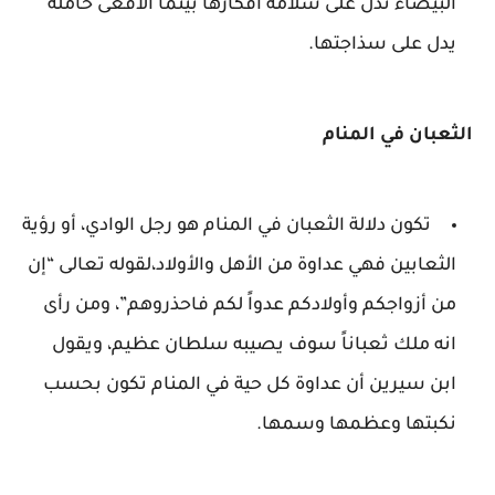
البيضاء تدل على سلامة أفكارها بينما الأفعى خاملة
يدل على سذاجتها.
الثعبان في المنام
تكون دلالة الثعبان في المنام هو رجل الوادي، أو رؤية
الثعابين فهي عداوة من الأهل والأولاد،لقوله تعالى “إن
من أزواجكم وأولادكم عدواً لكم فاحذروهم”، ومن رأى
انه ملك ثعباناً سوف يصيبه سلطان عظيم، ويقول
ابن سيرين أن عداوة كل حية في المنام تكون بحسب
نكبتها وعظمها وسمها.