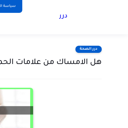
سياسة ا
درر
درر الصحة
هل الامساك من علامات الح