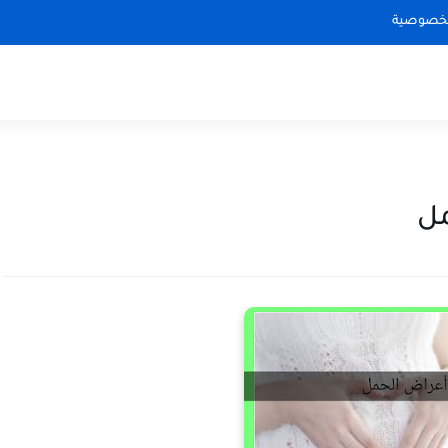
لخصوصية
مل