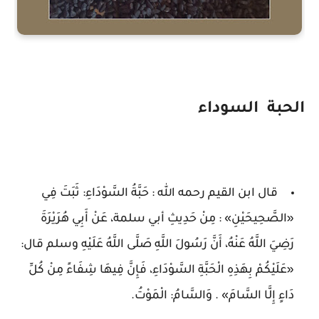
الحبة السوداء
قال ابن القيم رحمه الله : حَبَّةُ السَّوْدَاءِ: ثَبَتَ فِي
«الصَّحِيحَيْنِ» : مِنْ حَدِيثِ أبي سلمة، عَنْ أَبِي هُرَيْرَةَ
رَضِيَ اللَّهُ عَنْهُ، أَنَّ رَسُولَ اللَّهِ صَلَّى اللَّهُ عَلَيْهِ وسلم قال:
«عَلَيْكُمْ بِهَذِهِ الْحَبَّةِ السَّوْدَاءِ، فَإِنَّ فِيهَا شِفَاءً مِنْ كُلِّ
دَاءٍ إِلَّا السَّامَ» . وَالسَّامُ: الْمَوْتُ.