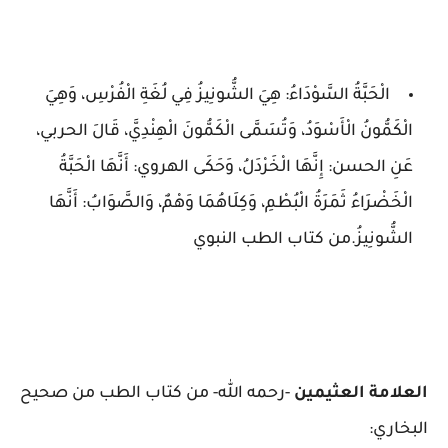
الْحَبَّةُ السَّوْدَاءُ: هِيَ الشُّونِيزُ فِي لُغَةِ الْفُرْسِ، وَهِيَ
الْكَمُّونُ الْأَسْوَدُ، وَتُسَمَّى الْكَمُّونَ الْهِنْدِيَّ، قَالَ الحربي،
عَنِ الحسن: إِنَّهَا الْخَرْدَلُ، وَحَكَى الهروي: أَنَّهَا الْحَبَّةُ
الْخَضْرَاءُ ثَمَرَةُ الْبُطْمِ، وَكِلَاهُمَا وَهْمٌ، وَالصَّوَابُ: أَنَّهَا
الشُّونِيزُ.من كتاب الطب النبوي
العلامة العثيمين
-رحمه الله- من كتاب الطب من صحيح
البخاري: