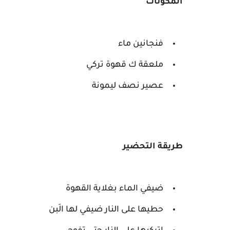
المكوّنات
فنجانين ماء
ملعقة ك قهوة تركي
عصير نصف ليمونة
طريقة التحضير
ضيفي الماء بغلاية القهوة
حطيها على النار ضيفي لها الَبن