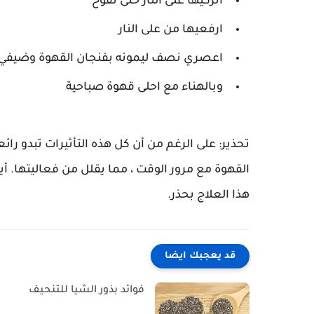
اتركيها على النار حتى تفوح
ارفعيها من على النار
اعصري نصف ليمونه بفنجان القهوة وضيفي 
وبالهناء مع احلى قهوة صباحية
تحذير: على الرغم من أن كل هذه التأثيرات تبدو ر
القهوة مع مرور الوقت ، مما يقلل من فعاليتها. أ
هذا العلاج بحذر.
قد يعجبك ايضا
فوائد بذور الشيا للتنحيف