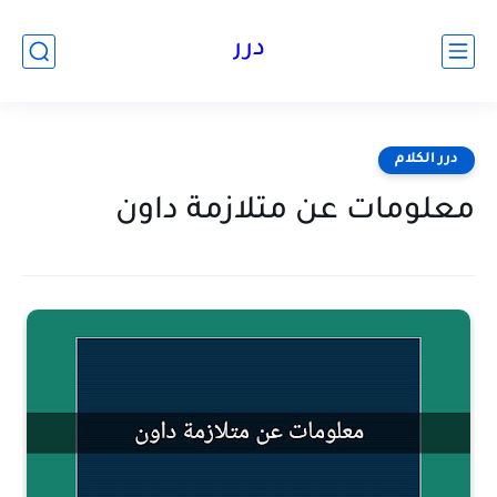
درر
درر الكلام
معلومات عن متلازمة داون