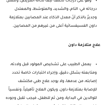
وهو على درجات تختلف تبعاً لحالة المريض، وتتمثّل
درجاته في: التام، والشديد، والمتوسّط، والمعتدل
وجديرٌ بالذكر أنّ معدل الذكاء عند المصابين بمتلازمة
داون الفسيفسائية أعلى من غيرهم من المصابين.
علاج متلازمة داون
يعمل الطبيب على تشخيص المولود قبل ولادته،
ومتابعته بشكل دقيق، وإجراء اختبارات خاصة تحدد
إصابته، من عدمها، ولا يوجد علاج طبي مكتشف
للإصابة بمتلازمة داون، ويكون العلاج تأهيلياً، ونفسياً
للوالدين في البداية، ومن ثم للطفل، فيجب تقبل وجوده