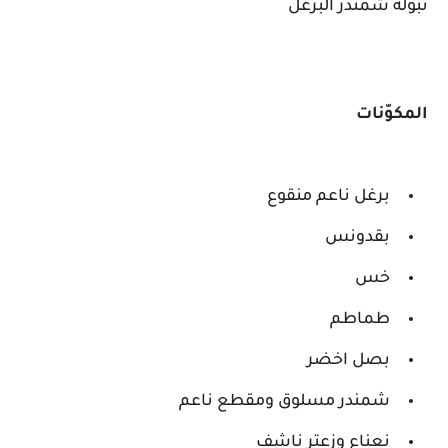
تبولة شمندر البرغل
المكوّنات
برغل ناعم منقوع
بقدونس
خس
طماطم
بصل اخضر
شمندر مسلوق ومقطع ناعم
نعناع وزعتر ناشف