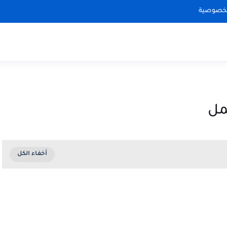
لخصوصية
مل