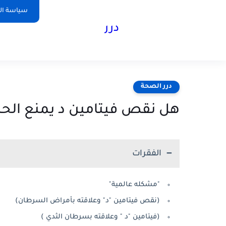
سياسة ا
درر
درر الصحة
هل نقص فيتامين د يمنع الح
الفقرات
"مشكله عالمية"
(نقص فيتامين "د" وعلاقته بأمراض السرطان)
(فيتامين "د " وعلاقته بسرطان الثدي )