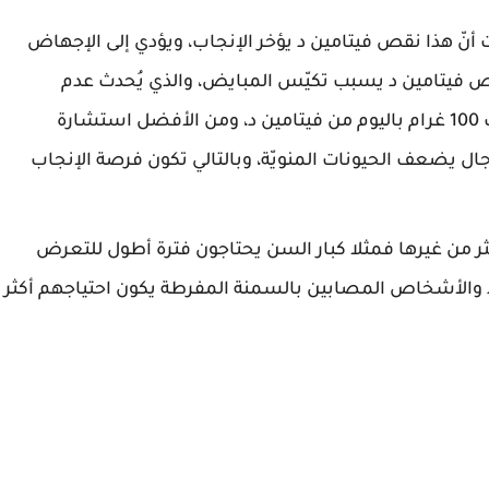
ت أنّ هذا نقص فيتامين د يؤخر الإنجاب، ويؤدي إلى الإجهاض
قص فيتامين د يسبب تكيّس المبايض، والذي يُحدث عدم
انتظام دورة الإباضة، فالمرأة تحتاج إلى ما يقارب 100 غرام باليوم من فيتامين د، ومن الأفضل استشارة
جال يضعف الحيونات المنويّة، وبالتالي تكون فرصة الإنجاب
 من غيرها فمثلا كبار السن يحتاجون فترة أطول للتعرض
 والأشخاص المصابين بالسمنة المفرطة يكون احتياجهم أكثر