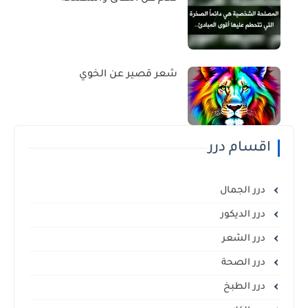
شعر قصير عن الخوي
اقسام درر
درر الجمال
درر الديكور
درر الشعر
درر الصحة
درر الطبخ