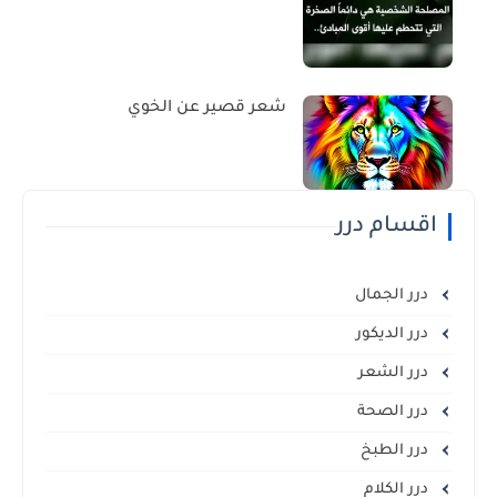
شعر قصير عن الخوي
اقسام درر
درر الجمال
درر الديكور
درر الشعر
درر الصحة
درر الطبخ
درر الكلام