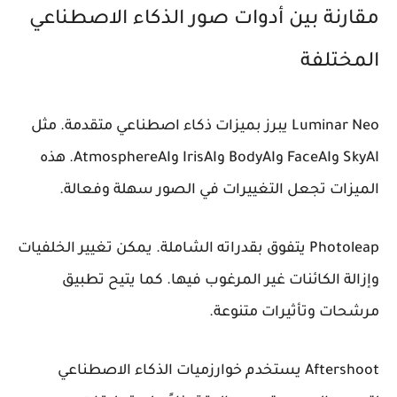
مقارنة بين أدوات صور الذكاء الاصطناعي
المختلفة
Luminar Neo
يبرز بميزات ذكاء اصطناعي متقدمة. مثل
SkyAI وFaceAI وBodyAI وIrisAI وAtmosphereAI. هذه
الميزات تجعل التغييرات في الصور سهلة وفعالة.
Photoleap
يتفوق بقدراته الشاملة. يمكن تغيير الخلفيات
وإزالة الكائنات غير المرغوب فيها. كما يتيح تطبيق
مرشحات وتأثيرات متنوعة.
Aftershoot
يستخدم خوارزميات الذكاء الاصطناعي